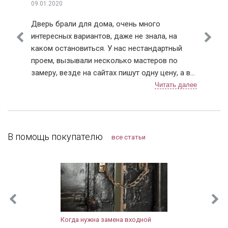
09.01.2020
Дверь брали для дома, очень много
интересных вариантов, даже не знала, на
каком остановиться. У нас нестандартный
проем, вызывали несколько мастеров по
замеру, везде на сайтах пишут одну цену, а в
итоге по приезду она в 3 раза вырастает. Ну
понятно что проем нестандартный, но почему
так сильно цена на сайте отличается от
расчетной по факту. У Дверей Про цена на
сайте и после замера соответствовала (с
В помощь покупателю
все статьи
поправкой на проем). Мы с мужем выбрали
модель с терморазрывом. Установку
проводили в декабре, так что морозостойкие
качества уже успели оценить. Тамбура у нас
нет, переживала, что дверь будет «потеть» из-
за температурных перепадов. Но ничего не
промерзает и конденсат не скапливается, как
Когда нужна замена входной