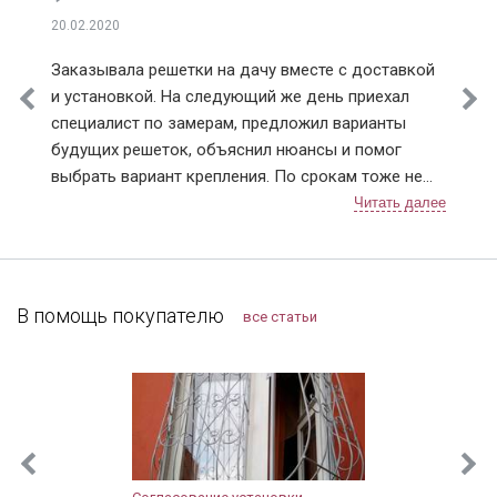
Климовск
20.02.2020
Клинский район
Заказывала решетки на дачу вместе с доставкой
Коломна
и установкой. На следующий же день приехал
Королев
специалист по замерам, предложил варианты
Котельники
будущих решеток, объяснил нюансы и помог
Красноармейск
выбрать вариант крепления. По срокам тоже не
Красногорск
подвели, приехали в точное время и достаточно
Краснознаменск
быстро установили. Решетки понравились,
Лобня
рисунок сделали очень красивый 👍. В
Лосино-Петровский
дальнейшем планирую поменять дверь в квартире,
Лотошинский район
буду к вам обращаться!
В помощь покупателю
все статьи
Луховицы
Лыткарино
Люберцы
Можайск
Мытищи
Наро-Фоминск
Новопетровское