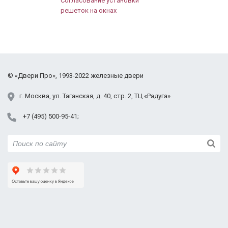
Согласование установки
Ногинск
решеток на окнах
Одинцово
Орехово-Зуево
Павловский Посад
Подольск
Протвино
©
«Двери Про»
, 1993-2022
железные двери
Пушкино
г.
Москва
,
ул. Таганская,
д. 40, стр. 2
, ТЦ «Радуга»
Раменское
Реутов
+7 (495) 500-95-41
Руза
Сергиев Посад
Серпухов
Солнечногорск
Ступино
Талдом
Уваровка
Фрязино
Химки