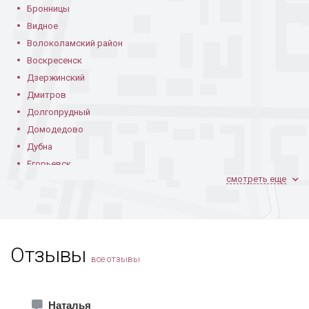
Бронницы
Видное
Волоколамский район
Воскресенск
Дзержинский
Дмитров
Долгопрудный
Домодедово
Дубна
Егорьевск
смотреть еще
Железнодорожный
Жуковский
Зарайск
Звенигород
Отзывы
Зеленоград
все отзывы
Ивантеевка
Истра
Каширский район
Наталья