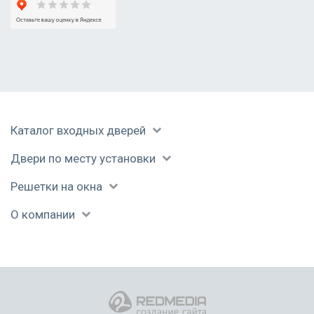
Солнечногорск
Ступино
Талдом
Уваровка
Фрязино
Химки
Черноголовка
Каталог входных дверей
Чехов
Шатура
Двери по месту установки
Щелково
Электрогорск
Решетки на окна
Электросталь
О компании
Юбилейный