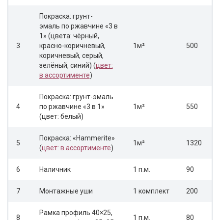
Покраска: грунт-
эмаль по ржавчине «3 в
1» (цвета: чёрный,
3
красно-коричневый,
1м²
500
коричневый, серый,
зелёный, синий) (
цвет:
в ассортименте
)
Покраска: грунт-эмаль
4
по ржавчине «3 в 1»
1м²
550
(цвет: белый)
Покраска: «Hammerite»
5
1м²
1320
(
цвет: в ассортименте
)
6
Наличник
1 п.м.
90
7
Монтажные уши
1 комплект
200
Рамка профиль 40×25,
8
1 п.м.
80