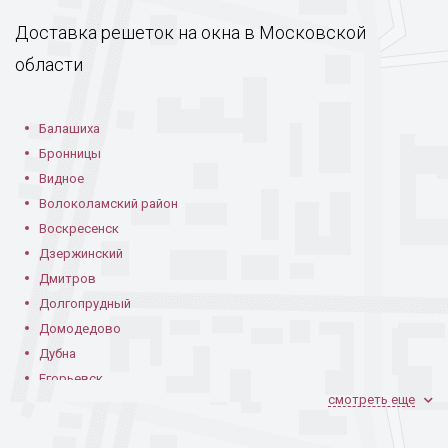
Доставка решеток на окна в Московской
Фото модели РК-35 -
Фото модели РК-35 -
фрагмент
фрагмент
области
Балашиха
Бронницы
Видное
Волоколамский район
Воскресенск
Дзержинский
Дмитров
Долгопрудный
Домодедово
Дубна
Егорьевск
смотреть еще
Железнодорожный
Жуковский