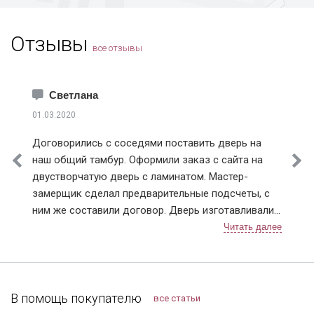
Зарайск
Звенигород
Отзывы
Зеленоград
все отзывы
Ивантеевка
Истра
Каширский район
Светлана
Климовск
01.03.2020
Клинский район
Договорились с соседями поставить дверь на
Коломна
наш общий тамбур. Оформили заказ с сайта на
Королев
двустворчатую дверь с ламинатом. Мастер-
Котельники
замерщик сделал предварительные подсчеты, с
Красноармейск
ним же составили договор. Дверь изготавливали
Красногорск
чуть больше недели, с доставкой тоже не
Краснознаменск
затягивали. После установки разница чувствуется,
Лобня
теперь нет ни холода, ни шума из подъезда.
Лосино-Петровский
Заодно и сам тамбур привели в порядок.
Лотошинский район
Компанию я рекомендую, тут можно найти
В помощь покупателю
все статьи
Луховицы
хорошие двери, даже в "бюджетном" сегменте.