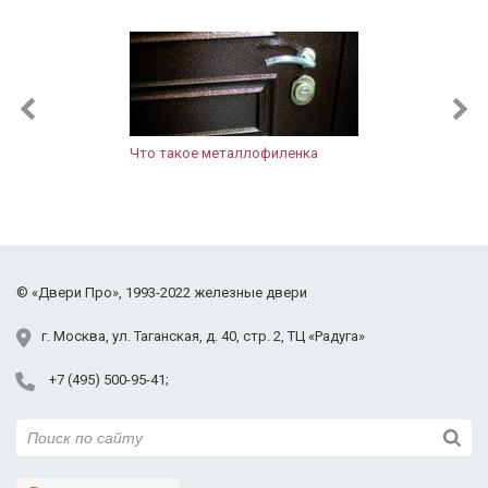
Лыткарино
Люберцы
Можайск
Мытищи
Наро-Фоминск
Новопетровское
Что такое металлофиленка
Ногинск
Одинцово
Орехово-Зуево
Павловский Посад
Подольск
©
«Двери Про»
, 1993-2022
железные двери
Протвино
Пушкино
г.
Москва
,
ул. Таганская,
д. 40, стр. 2
, ТЦ «Радуга»
Раменское
+7 (495) 500-95-41
Реутов
Руза
Сергиев Посад
Серпухов