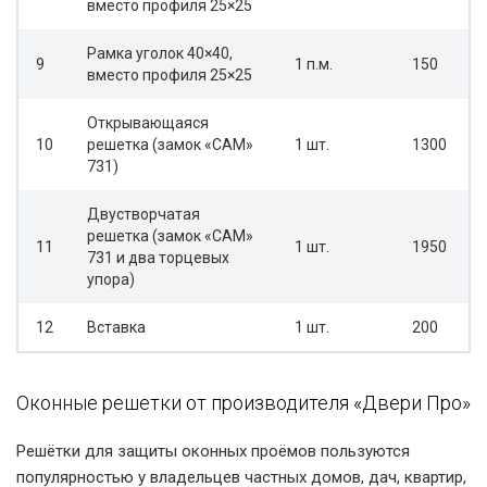
вместо профиля 25×25
Рамка уголок 40×40,
9
1 п.м.
150
вместо профиля 25×25
Открывающаяся
10
решетка (замок «САМ»
1 шт.
1300
731)
Двустворчатая
решетка (замок «САМ»
11
1 шт.
1950
731 и два торцевых
упора)
12
Вставка
1 шт.
200
Оконные решетки от производителя «Двери Про»
Решётки для защиты оконных проёмов пользуются
популярностью у владельцев частных домов, дач, квартир,