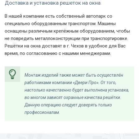
Доставка и установка решеток на окна
В нашей компании есть собственный автопарк со
специально оборудованным транспортом. Машины
Нестандартная
Фото модели РК-28
Фото модели РК-33
решетка на базе
оснащены различным крепёжным оборудованием, чтобы
РК-28
не повредить металлоконструкции при транспортировке.
Решётки на окна доставят в г. Чехов в удобное для Вас
время, по согласованию с нашими менеджерами.
Монтаж изделий также может быть осуществлён
работниками компании «Двери Про». От того,
настолько качественно будет выполнена установка,
Фото модели РК-33
Фото модели РК-35
Фото модели РК-35 -
кованый элемент
во многом зависят охранные качества решётки.
Данную операцию следует доверять только
профессионалам.