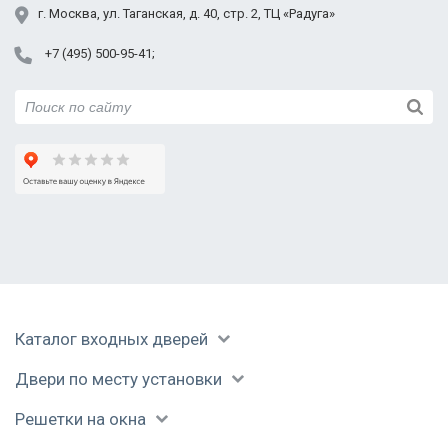
Пушкино
г.
Москва
,
ул. Таганская,
д. 40, стр. 2
, ТЦ «Радуга»
Раменское
+7 (495) 500-95-41
Реутов
Руза
Сергиев Посад
Серпухов
Солнечногорск
Ступино
Талдом
Уваровка
Фрязино
Химки
Черноголовка
Каталог входных дверей
Чехов
Шатура
Двери по месту установки
Щелково
Электрогорск
Решетки на окна
Электросталь