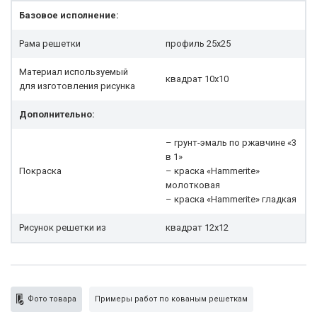
Базовое исполнение:
Рама решетки
профиль 25x25
Материал используемый
квадрат 10х10
для изготовления рисунка
Дополнительно:
– грунт-эмаль по ржавчине «3
в 1»
Покраска
– краска «Hammerite»
молотковая
– краска «Hammerite» гладкая
Рисунок решетки из
квадрат 12х12
Фото товара
Примеры работ по кованым решеткам