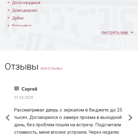
Долгопрудный
Домодедово
Дубна
Егорьевск
смотреть еще
Железнодорожный
Жуковский
Зарайск
Звенигород
Отзывы
Зеленоград
все отзывы
Ивантеевка
Истра
Каширский район
Сергей
Климовск
27.02.2020
Клинский район
Рассматривал дверь с зеркалом в бюджете до 25
Коломна
тысяч. Договорился о замере проема в выходной
Королев
день, без проблем пошли на встречу. Подсчитали
Котельники
стоимость, меня вполне устроила. Через неделю
Красноармейск