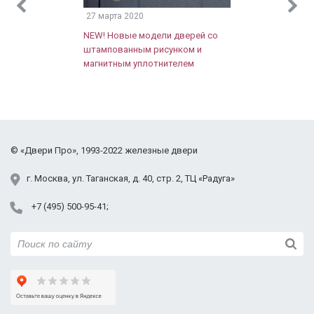
Цены различного уровня
27 марта 2020
NEW! Новые модели дверей со
Мы стремимся
штампованным рисунком и
удовлетворить потребности
магнитным уплотнителем
Доставка по Москве и
клиентов с разным уровнем
Московской области
достатка и готовы
предложить большой выбор
При заказе услуги установки
моделей – от эконом до
– доставка осуществляется
класса люкс. Цены на двери
бесплатно!
Если Вы хотите
©
«Двери Про»
, 1993-2022
железные двери
нашего производства – одни
узнать больше о наших
из самых низких в Москве!
изделиях, ценах и
г.
Москва
,
ул. Таганская,
д. 40, стр. 2
, ТЦ «Радуга»
предоставляемых услугах –
+7 (495) 500-95-41
позвоните нашим
специалистам по указанным
на сайте телефонам или
заполните форму обратной
связи
– мы обязательно Вам
ответим.