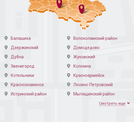
Балашиха
Волоколамский район
Дзержинский
Домодедово
Дубна
Жуковский
Звенигород
Коломна
Котельники
Красноармейск
Краснознаменск
Лосино-Петровский
Истринский район
Мытищинский район
Наро-Фоминский район
Одинцовский район
Смотреть еще
Подольский район
Пушкинский район
Раменский район
Реутов
Сергиево-Посадский район
Щёлковский район