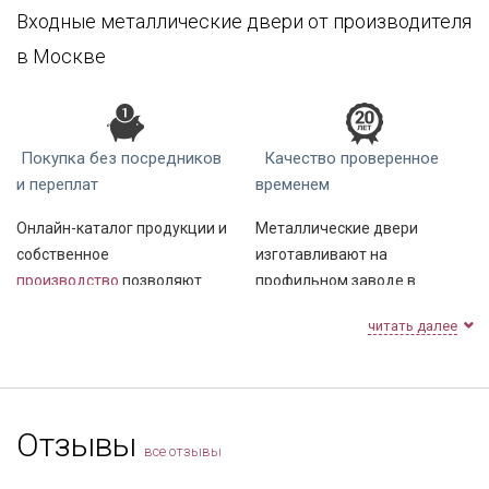
Входные металлические двери от производителя
Фрязино
Химки
в Москве
Черноголовка
Электросталь
Юбилейный
Покупка без посредников
Качество проверенное
и переплат
временем
Онлайн-каталог продукции и
Металлические двери
собственное
изготавливают на
производство
позволяют
профильном заводе в
сокращать затраты на
Москве. Производство
читать далее
аренду торговых площадей и
ведется на современном
складов, Вы можете купить
оборудовании для металло-
недорогую дверь напрямую
и деревообработки,
от производителя в Москве,
используется
Отзывы
по минимальной стоимости!
профессиональная сталь и
все отзывы
комплектующие ведущих