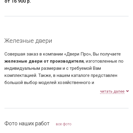
от
16 900
р.
Железные двери
Совершая заказ в компании «Двери Про», Вы получаете
железные двери от производителя
, изготовленные по
индивидуальным размерам и с требуемой Вам
комплектацией. Также, в нашем каталоге представлен
большой выбор моделей хозяйственного и
технологического назначения, решетки на окна и гаражные
читать далее
ворота.
Мы производим металлоизделия
уже более 20 лет!
Вся продукция проходит добровольную
Фото наших работ
сертификацию и проверяется на соответствие
все фото
ГОСТам.