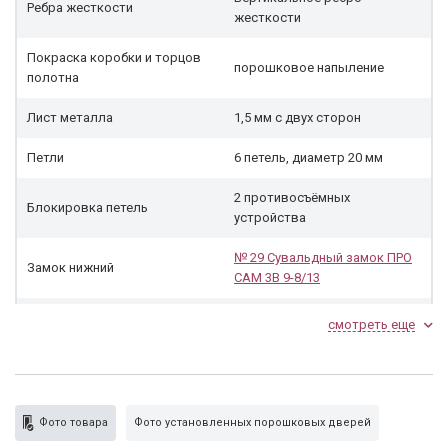
Ребра жесткости
жесткости
Покраска коробки и торцов
порошковое напыление
полотна
Лист металла
1,5 мм с двух сторон
Петли
6 петель, диаметр 20 мм
2 противосъёмных
Блокировка петель
устройства
№ 29 Сувальдный замок ПРО
Замок нижний
САМ 3В 9-8/13
Ручки
скоба стандарт
смотреть еще
Внешняя сторона
порошковое напыление
Внутренняя сторона
порошковое напыление
Фото товара
Фото установленных порошковых дверей
Глазок
нет