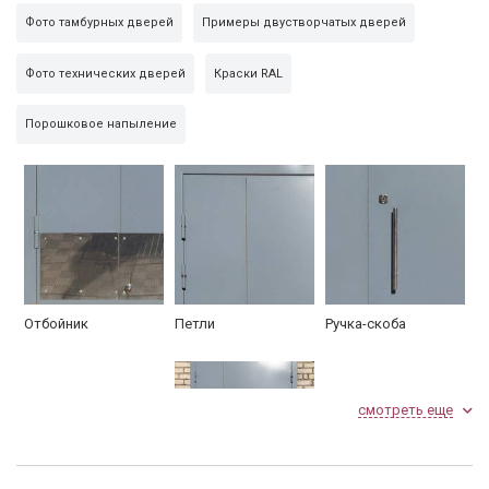
Фото тамбурных дверей
Примеры двустворчатых дверей
Упаковка
пленка
Фото технических дверей
Краски RAL
Дополнительно
отбойник металл 2 шт.
Порошковое напыление
По желанию фурнитуру можно заменить (см.
раздел
Замки и фурнитура
).
Отбойник
Петли
Ручка-скоба
смотреть еще