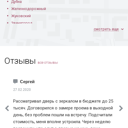
Дубна
Железнодорожный
Жуковский
Звенигород
смотреть еще
Ивантеевка
Климовск
Коломна
Королев
Отзывы
Котельники
все отзывы
Красноармейск
Краснознаменск
Лобня
Сергей
Лосино-Петровский
27.02.2020
Лыткарино
Рассматривал дверь с зеркалом в бюджете до 25
Истринский район
тысяч. Договорился о замере проема в выходной
Клинский район
день, без проблем пошли на встречу. Подсчитали
Красногорский район
стоимость, меня вполне устроила. Через неделю
Ленинский район