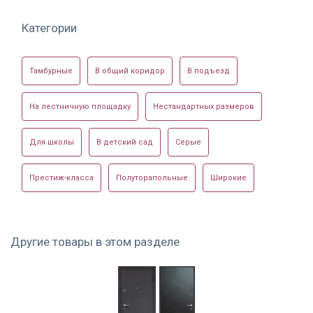
Установленная
Категории
техническая дверь
Тамбурные
В общий коридор
В подъезд
На лестничную площадку
Нестандартных размеров
Для школы
В детский сад
Серые
Престиж-класса
Полуторапольные
Широкие
Другие товары в этом разделе