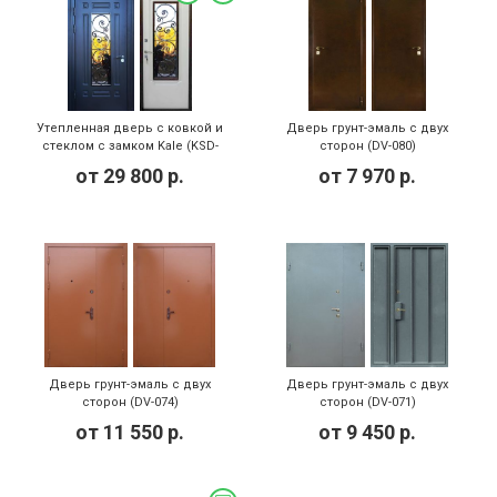
Утепленная дверь с ковкой и
Дверь грунт-эмаль с двух
стеклом с замком Kale (KSD-
сторон (DV-080)
015)
от
29 800
р.
от
7 970
р.
Дверь грунт-эмаль с двух
Дверь грунт-эмаль с двух
сторон (DV-074)
сторон (DV-071)
от
11 550
р.
от
9 450
р.