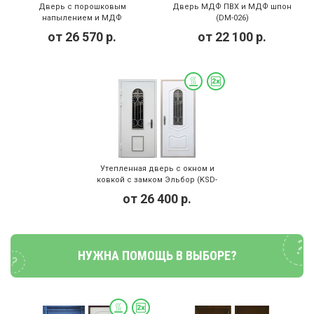
Дверь с порошковым
Дверь МДФ ПВХ и МДФ шпон
напылением и МДФ
(DM-026)
(утепленная) с замком Kale
от
26 570
р.
от
22 100
р.
(DP-050)
Утепленная дверь с окном и
ковкой с замком Эльбор (KSD-
012)
от
26 400
р.
НУЖНА ПОМОЩЬ В ВЫБОРЕ?