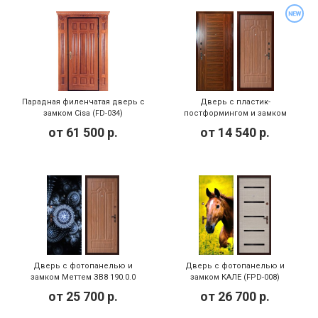
Парадная филенчатая дверь с
Дверь с пластик-
замком Cisa (FD-034)
постформингом и замком
Гардиан (PPD-006)
от
61 500
р.
от
14 540
р.
Дверь с фотопанелью и
Дверь с фотопанелью и
замком Меттем ЗВ8 190.0.0
замком КАЛЕ (FPD-008)
(FPD-006)
от
25 700
р.
от
26 700
р.