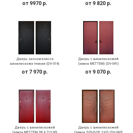
от
9970
р.
от
9 820
р.
Дверь эконом-класса
Дверь с винилискожей
винилискожа темная (DV-014)
(замок МЕТТЕМ) (DV-041)
от
7 970
р.
от
9 070
р.
Дверь с винилискожей
Дверь с винилискожей
(замок МЕТТЕМ ЗВ 4.713.00)
(замок ЭЛЬБОР 2-62) (DV-043)