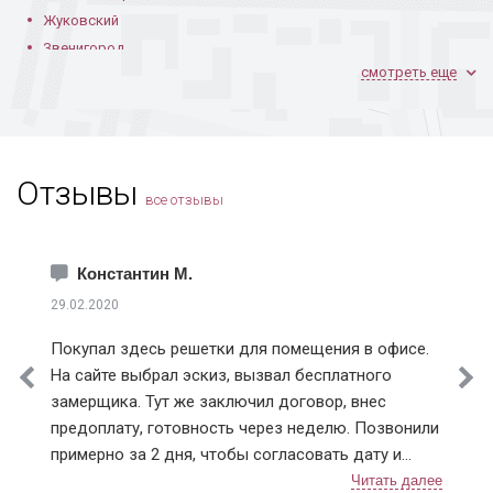
Жуковский
Звенигород
смотреть еще
Ивантеевка
Климовск
Коломна
Королев
Отзывы
Котельники
все отзывы
Красноармейск
Краснознаменск
Лобня
Константин М.
Лосино-Петровский
29.02.2020
Лыткарино
Покупал здесь решетки для помещения в офисе.
Истринский район
На сайте выбрал эскиз, вызвал бесплатного
Клинский район
замерщика. Тут же заключил договор, внес
Красногорский район
предоплату, готовность через неделю. Позвонили
Ленинский район
примерно за 2 дня, чтобы согласовать дату и
Люберецкий район
время монтажа. В назначенный день приехали два
Мытищинский район