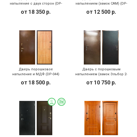
напыление с двух сторон (DP-
напылением (замок САМ) (DP-
111)
040)
от
18 350
р.
от
12 500
р.
Дверь порошковое
Дверь с порошковым
напыление и МДФ (DP-044)
напылением (замок Эльбор 2-
62) (DP-048)
от
18 500
р.
от
10 750
р.