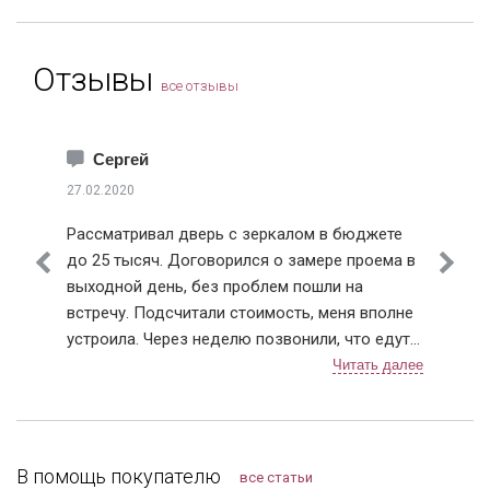
Отзывы
все отзывы
Сергей
27.02.2020
Рассматривал дверь с зеркалом в бюджете
до 25 тысяч. Договорился о замере проема в
выходной день, без проблем пошли на
встречу. Подсчитали стоимость, меня вполне
устроила. Через неделю позвонили, что едут с
дверью ко мне, даже немного раньше
приехали, пришлось им меня ждать, а не
наоборот, как бывает. Очень быстро прошла
установка, крупный мусор весь убрали (лучше
запаситесь крепкими мешками), дали советы
В помощь покупателю
все статьи