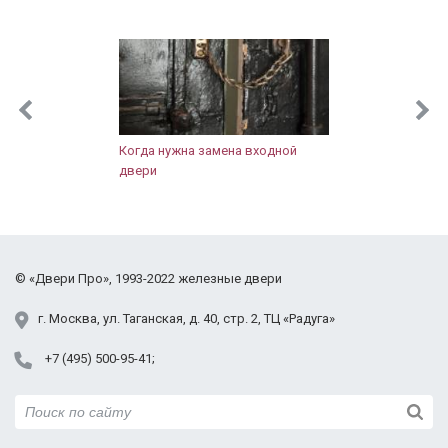
по уходу за дверью, чтобы замки не
ломались. К договору выдали акт приема-
сдачи работ и гарантию. После старой
строительной двери новая просто восхищает!
Шумов с лестницы не слышно, не задувает,
значит запенена хорошо, щелей тоже нет.
Внешний вид презентабельный, тут замечаний
Когда нужна замена входной
двери
нет. Зеркало для нашей прихожей очень
кстати, так как места мало. Правда когда
выносишь велосипед или коляску, надо
аккуратнее быть. Дверью довольны, нас
полностью устраивает. Спасибо!
©
«Двери Про»
, 1993-2022
железные двери
г.
Москва
,
ул. Таганская,
д. 40, стр. 2
, ТЦ «Радуга»
+7 (495) 500-95-41