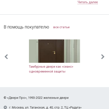
подвели, приехали в точное время и достаточно
быстро установили. Решетки понравились,
рисунок сделали очень красивый 👍. В
дальнейшем планирую поменять дверь в квартире,
буду к вам обращаться!
В помощь покупателю
все статьи
Тамбурные двери как «сеанс»
одновременной защиты
©
«Двери Про»
, 1993-2022
железные двери
г.
Москва
,
ул. Таганская,
д. 40, стр. 2
, ТЦ «Радуга»