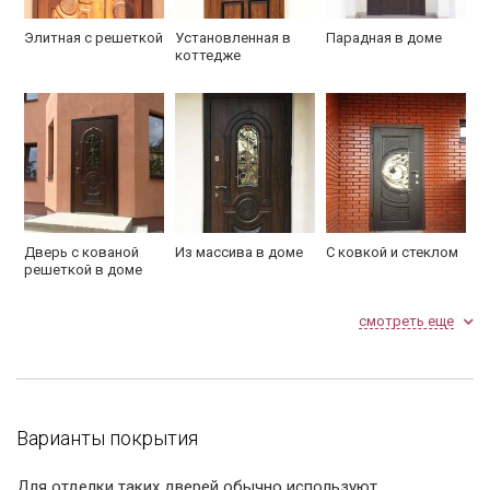
Элитная с решеткой
Установленная в
Парадная в доме
коттедже
Дверь с кованой
Из массива в доме
С ковкой и стеклом
решеткой в доме
смотреть еще
Варианты покрытия
С филенчатым МДФ
Подъездная дверь с
Фото
ковкой и окном
установленной
Для отделки таких дверей обычно используют