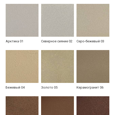
Элитная из массива
С МДФ панелью
Утепленная с
с ковкой
ковкой
Арктика 01
Северное сияние 02
Серо-бежевый 03
Установленная
С ковкой и стеклом
Дверь со стеклом и
дверь с доме
в частном доме
ковкой
Бежевый 04
Золото 05
Керамогранит 06