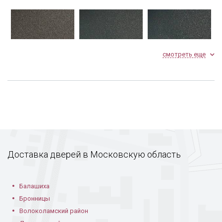
смотреть еще
Агат 16
Светлый графит 17
Графит 18
Тамбурная с
Полуторная с
Установленная в
офисной ручкой
ковкой и литьем
частном доме
Доставка дверей в Московскую область
Оникс 19
Авантюрин 20
Топаз 21
Установленная
Темная панель
Балашиха
уличная дверь с
двери
Бронницы
ковкой
Волоколамский район