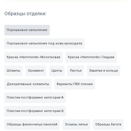
Образцы отделки:
Порошковое напыление
Коричневая входная
Белая панель
Полуторная МДФ
Порошковое напыление под кожу крокодила
дверь
изнутри
дверь белого цвета
Краска «Hammerite» Молотковая
Краска «Hammerite» Гладкая
Штампы
Орнамент
Цветы
Листья
Завитки и кольца
Декоративные элементы
Варианты ПВХ пленки
Полуторная МДФ
Арочная дверь с
Дверь с
Пластик-постформинг категория А
дверь коричневого
ковкой
остекленной
цвета
фрамугой
Пластик-постформинг категория Б
Образцы филенчатых панелей
Эскизы литья
Образцы багета