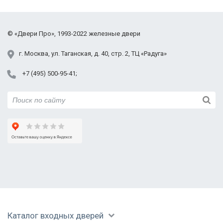
Фрязино
Химки
Черноголовка
©
«Двери Про»
, 1993-2022
железные двери
Электросталь
Юбилейный
г.
Москва
,
ул. Таганская,
д. 40, стр. 2
, ТЦ «Радуга»
С МДФ шпон с
Двупольная
Внутренняя сторона
+7 (495) 500-95-41
ковкой и стеклом
остекленная дверь
с ковкой
с ковкой
С ковкой и МДФ ПВХ
С порошковым
Фото двери KSD-19
напылением
Каталог входных дверей