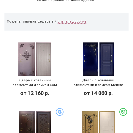
сначала дорогие
По цене:
сначала дешевые
/
Дверь с коваными
Дверь с коваными
элементами и замком САМ
элементами и замком Mettem
(KED-001)
(KED-002)
от
12 160
р.
от
14 060
р.