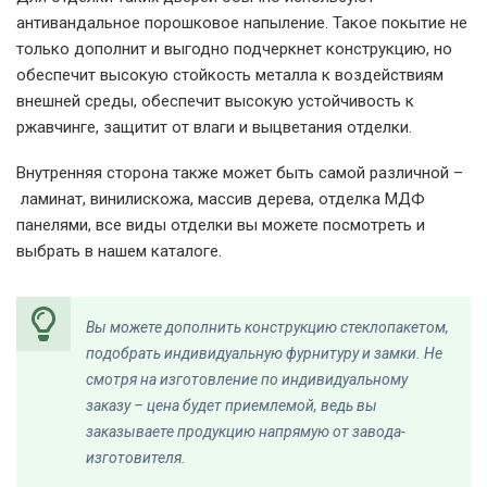
двери
антивандальное порошковое напыление. Такое покытие не
только дополнит и выгодно подчеркнет конструкцию, но
обеспечит высокую стойкость металла к воздействиям
внешней среды, обеспечит высокую устойчивость к
ржавчинге, защитит от влаги и выцветания отделки.
Внутренняя сторона также может быть самой различной –
ламинат, винилискожа, массив дерева, отделка МДФ
Фото кованой
Арочная дверь
Коттеджная дверь с
панелями, все виды отделки вы можете посмотреть и
решетки
белого цвета
ковкой и стеклом
выбрать в нашем каталоге.
Вы можете дополнить конструкцию стеклопакетом,
подобрать индивидуальную фурнитуру и замки. Не
смотря на изготовление по индивидуальному
заказу – цена будет приемлемой, ведь вы
Парадная дверь
Парадная дверь с
Подъездная дверь
заказываете продукцию напрямую от завода-
остеклением
со стеклом
изготовителя.