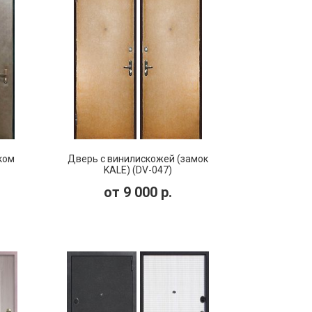
ком
Дверь с винилискожей (замок
KALE) (DV-047)
от
9 000
р.