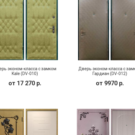
рь эконом-класса с замком
Дверь эконом-класса с зам
Kale (DV-010)
Гардиан (DV-012)
от
17 270
р.
от
9970
р.