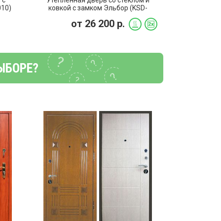
 с
Утепленная дверь со стеклом и
010)
ковкой с замком Эльбор (KSD-
014)
от
26 200
р.
ЫБОРЕ?