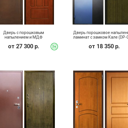
Дверь с порошковым
Дверь порошковое напылен
напылением и МДФ
ламинат с замком Кале (DP-
тепленная) с замком Меттем
от
27 300
р.
от
18 350
р.
(DP-051)