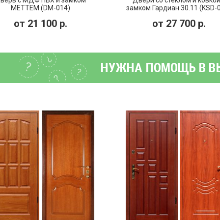
верь с МДФ ПВХ и замком
Двери со стеклом и ковкой
МЕТТЕМ (DM-014)
замком Гардиан 30.11 (KSD-
от
21 100
р.
от
27 700
р.
НУЖНА ПОМОЩЬ В В