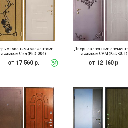
ерь с коваными элементами
Дверь с коваными элемент
и замком Cisa (KED-004)
и замком САМ (KED-001)
от
17 560
р.
от
12 160
р.