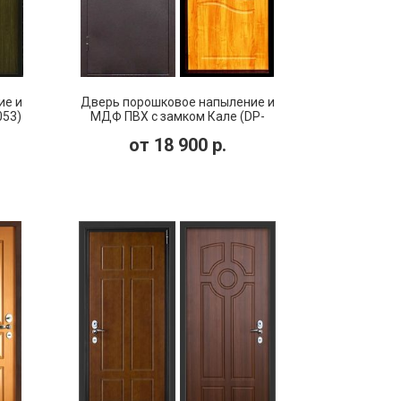
ие и
Дверь порошковое напыление и
053)
МДФ ПВХ с замком Кале (DP-
054)
от
18 900
р.