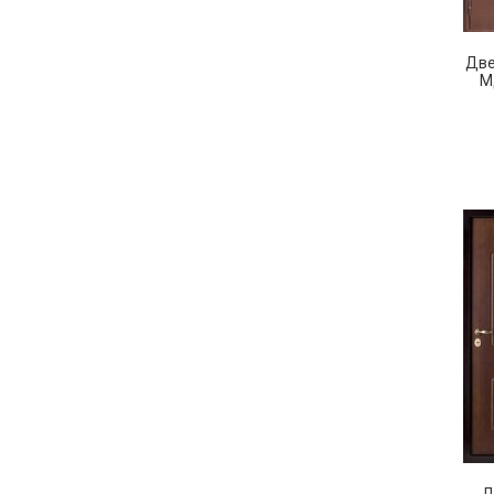
Две
М