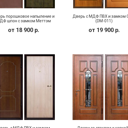
рь порошковое напыление и
Дверь с МДФ ПВХ и замком
ДФ шпон с замком Меттэм
(DM-011)
(DP-055)
от
18 900
р.
от
19 900
р.