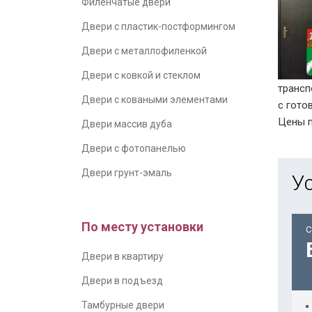
Филенчатые двери
Двери с пластик-постформингом
Двери с металлофиленкой
Двери с ковкой и стеклом
трансп
Двери с коваными элементами
с гото
Цены п
Двери массив дуба
Двери с фотопанелью
Двери грунт-эмаль
У
По месту установки
С
Двери в квартиру
Двери в подъезд
Тамбурные двери