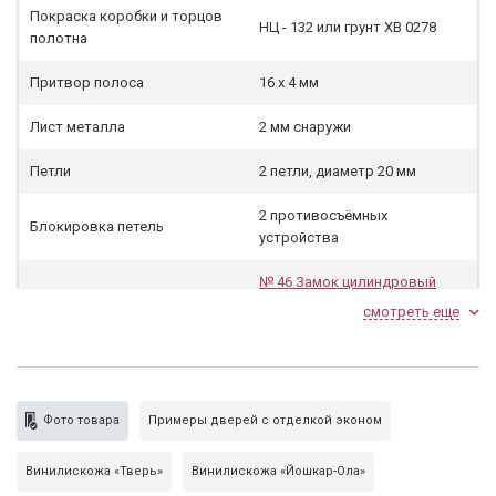
Покраска коробки и торцов
НЦ - 132 или грунт ХВ 0278
полотна
Притвор полоса
16 х 4 мм
Лист металла
2 мм снаружи
Петли
2 петли, диаметр 20 мм
2 противосъёмных
Блокировка петель
устройства
№ 46 Замок цилиндровый
Замок нижний
KALE 252R
под личину, 3-х
смотреть еще
ригельный
Личина
«Апекс» 70 мм, ключ-ключ
оргалит, винилискожа «Боди
Фото товара
Примеры дверей с отделкой эконом
Внутренняя сторона
Эконом»
Винилискожа «Тверь»
Винилискожа «Йошкар-Ола»
Утеплитель синтепон
с двух сторон