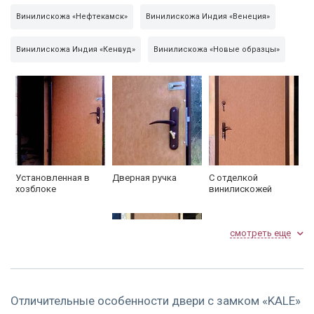
Винилискожа «Нефтекамск»
Винилискожа Индия «Венеция»
Внешняя сторона
винилискожа «Боди Эконом»
Глазок
160°
Винилискожа Индия «Кенвуд»
Винилискожа «Новые образцы»
Упаковка
пленка
Установленная в
Дверная ручка
С отделкой
хозблоке
винилискожей
смотреть еще
Отличительные особенности двери с замком «KALE»