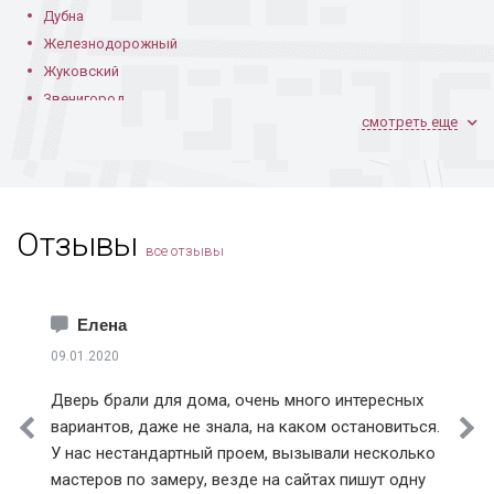
Дубна
Железнодорожный
Жуковский
Звенигород
смотреть еще
Ивантеевка
Климовск
Коломна
Королев
Отзывы
Котельники
все отзывы
Красноармейск
Краснознаменск
Лобня
Елена
Лосино-Петровский
09.01.2020
Лыткарино
Дверь брали для дома, очень много интересных
Истринский район
вариантов, даже не знала, на каком остановиться.
Клинский район
У нас нестандартный проем, вызывали несколько
Красногорский район
мастеров по замеру, везде на сайтах пишут одну
Ленинский район