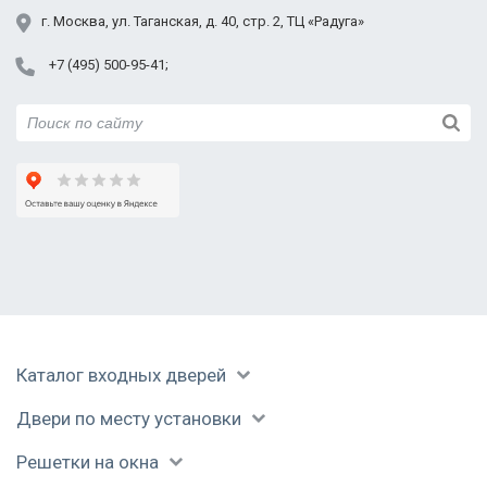
показали, как перекодировать замок, если
Юбилейный
г.
Москва
,
ул. Таганская,
д. 40, стр. 2
, ТЦ «Радуга»
понадобится. Спасибо, буду рекомендовать всем!
+7 (495) 500-95-41
Каталог входных дверей
Двери по месту установки
Решетки на окна