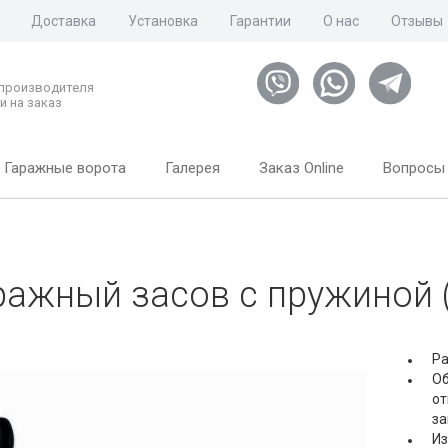
Доставка
Установка
Гарантии
О нас
Отзывы
 производителя
и на заказ
Гаражные ворота
Галерея
Заказ Online
Вопросы 
ражный засов с пружиной 
Ра
Об
от
за
Из