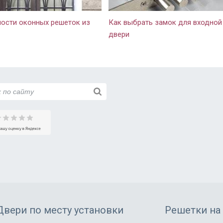
те не обманывают, могу смело
строительной двери новая пр
ндовать.
восхищает! Шумов с лестницы
ости оконных решеток из
Как выбрать замок для входной
слышно, не задувает, значит
двери
запенена хорошо, щелей тоже 
Внешний вид презентабельный
замечаний нет. Зеркало для н
прихожей очень кстати, так ка
места мало. Правда когда вы
велосипед или коляску, надо
аккуратнее быть. Дверью довольны,
нас полностью устраивает. Сп
Двери по месту установки
Решетки на