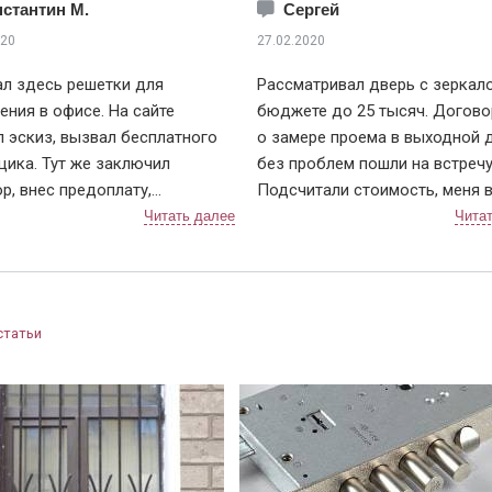
стантин М.
Сергей
020
27.02.2020
л здесь решетки для
Рассматривал дверь с зеркал
ния в офисе. На сайте
бюджете до 25 тысяч. Догово
 эскиз, вызвал бесплатного
о замере проема в выходной д
ика. Тут же заключил
без проблем пошли на встречу
р, внес предоплату,
Подсчитали стоимость, меня 
ость через неделю.
устроила. Через неделю позво
или примерно за 2 дня, чтобы
что едут с дверью ко мне, да
овать дату и время монтажа. В
немного раньше приехали, пр
енный день приехали два
им меня ждать, а не наоборот,
ка, выгрузили решетки (4 шт.),
бывает. Очень быстро прошла
статьи
жили осмотреть. По эскизу
установка, крупный мусор вес
шлось, сварных швов не видно
убрали (лучше запаситесь кре
рашены равномерно, без
мешками), дали советы по ухо
ов. По всем выполненным
дверью, чтобы замки не ломал
м претензий не имею.
договору выдали акт приема-
ная организация, с ценами
работ и гарантию. После стар