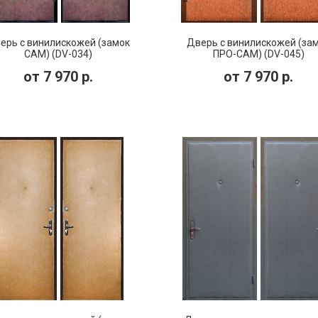
ерь с винилискожей (замок
Дверь с винилискожей (за
САМ) (DV-034)
ПРО-САМ) (DV-045)
от
7 970
р.
от
7 970
р.