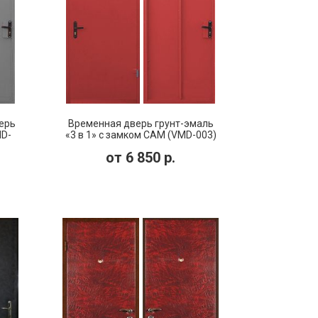
ерь
Временная дверь грунт-эмаль
MD-
«3 в 1» с замком САМ (VMD-003)
от
6 850
р.