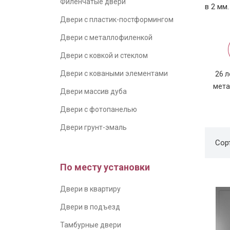
Филенчатые двери
в 2 мм.
Двери с пластик-постформингом
Двери с металлофиленкой
Двери с ковкой и стеклом
Двери с коваными элементами
26 л
мета
Двери массив дуба
Двери с фотопанелью
Двери грунт-эмаль
Сор
По месту установки
Двери в квартиру
Двери в подъезд
Тамбурные двери