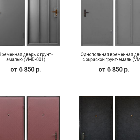
Временная дверь с грунт-
Однопольная временная дв
эмалью (VMD-001)
с окраской грунт-эмаль (V
002)
от
6 850
р.
от
6 850
р.