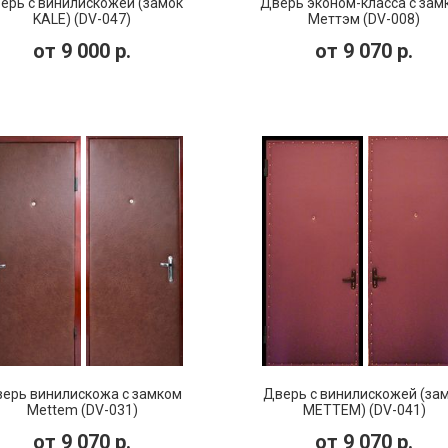
ерь с винилискожей (замок
Дверь эконом-класса с зам
KALE) (DV-047)
Меттэм (DV-008)
от
9 000
р.
от
9 070
р.
ерь винилискожа с замком
Дверь с винилискожей (за
Mettem (DV-031)
МЕТТЕМ) (DV-041)
от
9 070
р.
от
9 070
р.