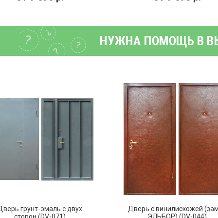
НУЖНА ПОМОЩЬ В В
Дверь грунт-эмаль с двух
Дверь с винилискожей (за
сторон (DV-071)
ЭЛЬБОР) (DV-044)