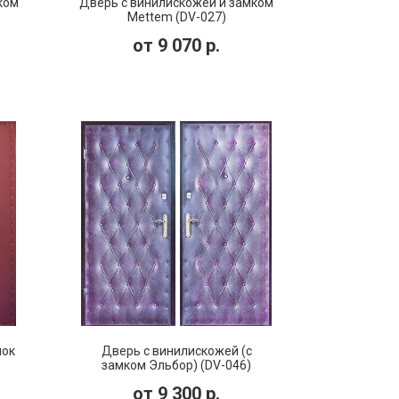
ком
Дверь с винилискожей и замком
Mettem (DV-027)
от
9 070
р.
мок
Дверь с винилискожей (с
замком Эльбор) (DV-046)
от
9 300
р.