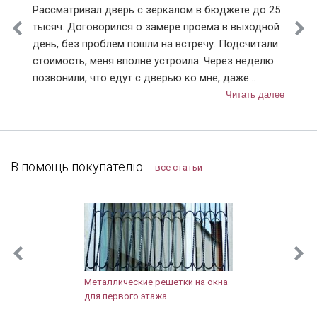
Рассматривал дверь с зеркалом в бюджете до 25
тысяч. Договорился о замере проема в выходной
день, без проблем пошли на встречу. Подсчитали
стоимость, меня вполне устроила. Через неделю
позвонили, что едут с дверью ко мне, даже
немного раньше приехали, пришлось им меня
ждать, а не наоборот, как бывает. Очень быстро
прошла установка, крупный мусор весь убрали
(лучше запаситесь крепкими мешками), дали
советы по уходу за дверью, чтобы замки не
В помощь покупателю
все статьи
ломались. К договору выдали акт приема-сдачи
работ и гарантию. После старой строительной
двери новая просто восхищает! Шумов с
лестницы не слышно, не задувает, значит
запенена хорошо, щелей тоже нет. Внешний вид
презентабельный, тут замечаний нет. Зеркало для
нашей прихожей очень кстати, так как места мало.
Металлические решетки на окна
для первого этажа
Правда когда выносишь велосипед или коляску,
надо аккуратнее быть. Дверью довольны, нас