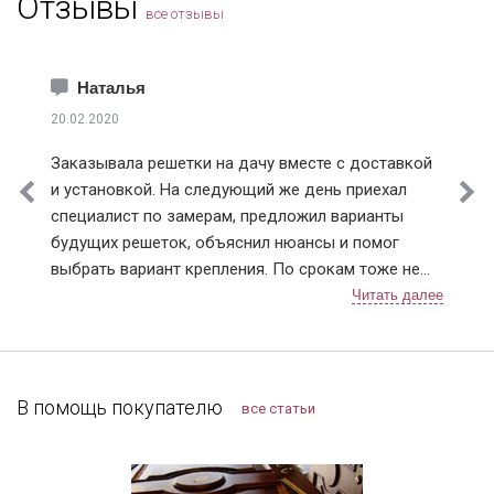
Отзывы
все отзывы
Наталья
20.02.2020
Заказывала решетки на дачу вместе с доставкой
и установкой. На следующий же день приехал
специалист по замерам, предложил варианты
будущих решеток, объяснил нюансы и помог
выбрать вариант крепления. По срокам тоже не
подвели, приехали в точное время и достаточно
быстро установили. Решетки понравились,
рисунок сделали очень красивый 👍. В
дальнейшем планирую поменять дверь в квартире,
буду к вам обращаться!
В помощь покупателю
все статьи