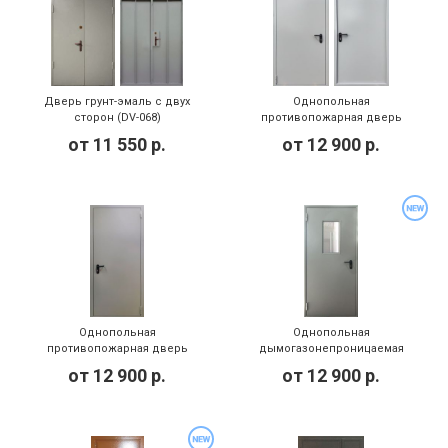
Дверь грунт-эмаль с двух
Однопольная
сторон (DV-068)
противопожарная дверь
(PMD-027)
от
11 550
р.
от
12 900
р.
Однопольная
Однопольная
противопожарная дверь
дымогазонепроницаемая
(PMD-018)
противопожарная дверь со
от
12 900
р.
от
12 900
р.
стеклом EIS 60 (PMD-013)