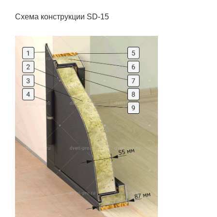
замком
Схема конструкции SD-15
Внешняя сторона
Внутренняя сторона
Электромеханический
тамбурной двери
тамбурной двери
замок
Гибкий переход