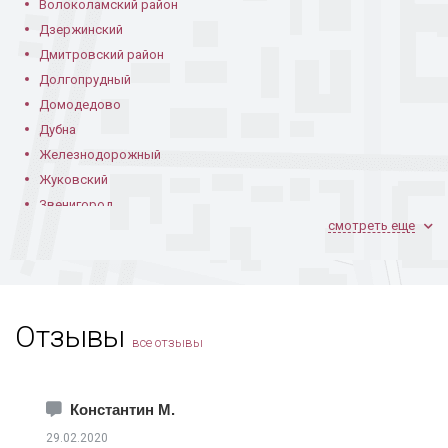
Волоколамский район
Дзержинский
Дмитровский район
Долгопрудный
Домодедово
Дубна
Железнодорожный
Жуковский
Звенигород
смотреть еще
Ивантеевка
Климовск
Коломна
Королев
Отзывы
Котельники
все отзывы
Красноармейск
Краснознаменск
Лобня
Константин М.
Лосино-Петровский
29.02.2020