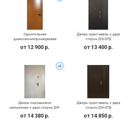
Однопольная
Дверь грунт-эмаль с двух
дымогазонепроницаемая
сторон (DV-075)
противопожарная дверь EIS
от
12 900
р.
от
13 400
р.
60 (PMD-012)
Дверь порошковое
Дверь грунт-эмаль с двух
напыление с двух сторон (DP-
сторон (DV-073)
138)
от
14 380
р.
от
14 850
р.