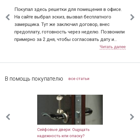
Лыткарино
Покупал здесь решетки для помещения в офисе.
Истринский район
На сайте выбрал эскиз, вызвал бесплатного
Клинский район
замерщика. Тут же заключил договор, внес
Красногорский район
предоплату, готовность через неделю. Позвонили
Ленинский район
примерно за 2 дня, чтобы согласовать дату и
Люберецкий район
время монтажа. В назначенный день приехали два
Мытищинский район
человека, выгрузили решетки (4 шт.), предложили
Наро-Фоминский район
осмотреть. По эскизу все сошлось, сварных швов
Ногинский район
не видно и прокрашены равномерно, без
Одинцовский район
подтеков. По всем выполненным работам
В помощь покупателю
все статьи
Подольский район
претензий не имею. Нормальная организация, с
Протвино
ценами на сайте не обманывают, могу смело
Пушкинский район
рекомендовать.
Раменский район
Реутов
Рузский район
Сергиево-Посадский район
Сейфовые двери: Ощущать
Солнечногорский район
надежность или опаску?