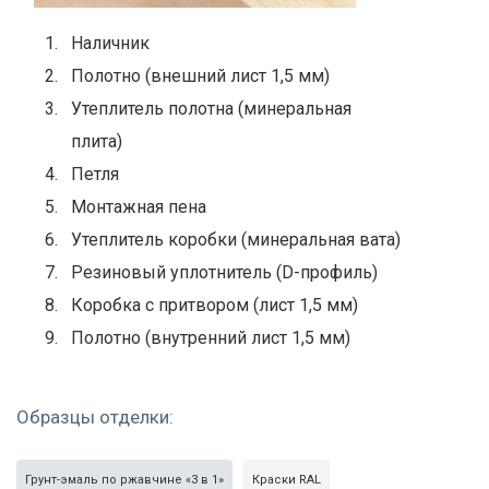
Примеры тамбурных дверей
Наличник
Полотно (внешний лист 1,5 мм)
Утеплитель полотна (минеральная
плита)
Петля
Монтажная пена
С бордовым
Со стеклопакетом
Входная дверь в
напылением
подъезд с
Утеплитель коробки (минеральная вата)
отверстием под
домофон
Резиновый уплотнитель (D-профиль)
Коробка с притвором (лист 1,5 мм)
Полотно (внутренний лист 1,5 мм)
Образцы отделки:
Грунт-эмаль по ржавчине «3 в 1»
Краски RAL