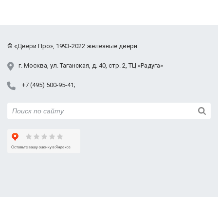
Щёлковский район
Фрязино
Химки
Черноголовка
©
«Двери Про»
, 1993-2022
железные двери
Электросталь
Юбилейный
г.
Москва
,
ул. Таганская,
д. 40, стр. 2
, ТЦ «Радуга»
+7 (495) 500-95-41