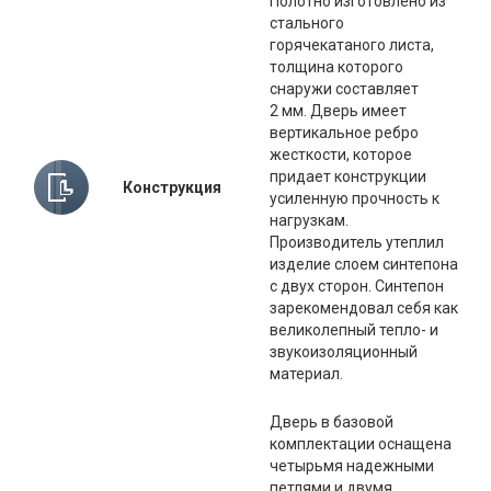
Полотно изготовлено из
стального
горячекатаного листа,
толщина которого
снаружи составляет
2 мм. Дверь имеет
вертикальное ребро
жесткости, которое
придает конструкции
Конструкция
усиленную прочность к
нагрузкам.
Производитель утеплил
изделие слоем синтепона
с двух сторон. Синтепон
зарекомендовал себя как
великолепный тепло- и
звукоизоляционный
материал.
Дверь в базовой
комплектации оснащена
четырьмя надежными
петлями и двумя