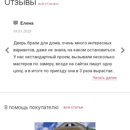
Отзывы
все отзывы
Красноармейск
Краснознаменск
Лобня
Елена
Лосино-Петровский
09.01.2020
Лыткарино
Дверь брали для дома, очень много интересных
Истринский район
вариантов, даже не знала, на каком остановиться.
Клинский район
У нас нестандартный проем, вызывали несколько
Красногорский район
мастеров по замеру, везде на сайтах пишут одну
Ленинский район
цену, а в итоге по приезду она в 3 раза вырастает.
Люберецкий район
Ну понятно что проем нестандартный, но почему
Мытищинский район
так сильно цена на сайте отличается от расчетной
Наро-Фоминский район
по факту. У Дверей Про цена на сайте и после
Ногинский район
замера соответствовала (с поправкой на проем).
Одинцовский район
Мы с мужем выбрали модель с терморазрывом.
В помощь покупателю
все статьи
Подольский район
Установку проводили в декабре, так что
Протвино
морозостойкие качества уже успели оценить.
Пушкинский район
Тамбура у нас нет, переживала, что дверь будет