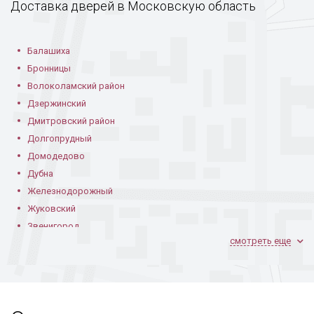
Доставка дверей в Московскую область
С бордовым
Со стеклопакетом
Входная дверь в
Балашиха
напылением
подъезд с
Бронницы
отверстием под
домофон
Волоколамский район
Дзержинский
Дмитровский район
Долгопрудный
Домодедово
Дубна
Железнодорожный
Жуковский
Звенигород
смотреть еще
Ивантеевка
Климовск
Коломна
Королев
Котельники