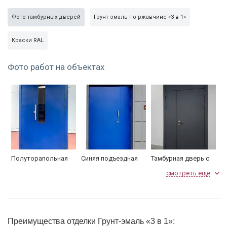
Ручки
коричневые
Фото тамбурных дверей
Грунт-эмаль по ржавчине «3 в 1»
Внешняя сторона
грунт-эмаль «3 в 1»
Краски RAL
Внутренняя сторона
грунт-эмаль «3 в 1»
Фото работ на объектах
Глазок
200°
Упаковка
пленка
По желанию фурнитуру можно заменить (см.
раздел
Замки и фурнитура
).
Полуторапольная
Синяя подъездная
Тамбурная дверь с
дверь с окном
дверь
глухой вставкой
смотреть еще
Преимущества отделки Грунт-эмаль «3 в 1»: