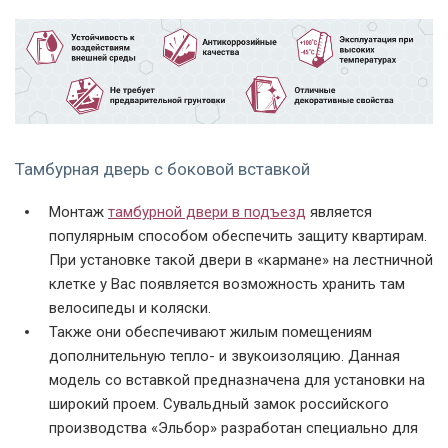
Тамбурная
Полуторная
Полуторная
порошковая дверь
порошковая дверь
тамбурная дверь
Тамбурная дверь с боковой вставкой
Монтаж
тамбурной двери в подъезд
является
популярным способом обеспечить защиту квартирам.
С офисной ручкой
С ручкой-скобой
С фрамугой и
При установке такой двери в «кармане» на лестничной
ручкой-скобой
клетке у Вас появляется возможность хранить там
велосипеды и коляски.
Также они обеспечивают жилым помещениям
дополнительную тепло- и звукоизоляцию. Данная
модель со вставкой предназначена для установки на
широкий проем. Сувальдный замок российского
производства «Эльбор» разработан специально для