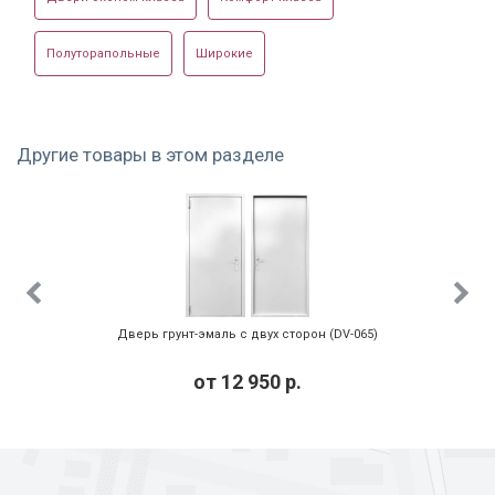
Полуторапольные
Широкие
Внешняя сторона
Внутренняя сторона
Электромеханический
тамбурной двери
тамбурной двери
замок
Другие товары в этом разделе
Гибкий переход
Дверь грунт-эмаль с двух сторон (DV-065)
Примеры тамбурных дверей
от
12 950
р.