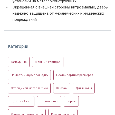
установки на металлоконструкциях.
Двухстворчатая
Решетчатая дверь
Двупольная дверь с
порошковая дверь
на этаже
окнами
Окрашенная с внешней стороны нитроэмалью, дверь
надежно защищена от механических и химических
повреждений.
Категории
Решетчатая дверь
по эскизу РС-02
Тамбурные
В общий коридор
На лестничную площадку
Нестандартных размеров
Фото двупольной двери с электромеханическим
замком
С толщиной металла 2 мм
На этаж
Для школы
В детский сад
Коричневые
Серые
Двери эконом-класса
Комфорт-класса