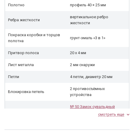
Полотно
профиль 40 × 25 мм
вертикальное ребро
Ребра жесткости
жесткости
Покраска коробки и торцов
грунт-эмаль «3 в 1»
полотна
Притвор полоса
20 х 4 мм
Лист металла
2 мм снаружи
Петли
4 петли, диаметр 20 мм
2 противосъёмных
Блокировка петель
устройства
№ 50 Замок сувальдный
Эльбор 2-62
сувальдный, 5
смотреть еще
Замок нижний
ключей (итальянский ключ),
4-х ригельный, с тягами, с
задвижкой.