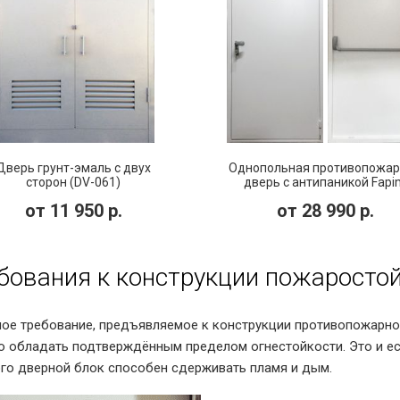
Дверь грунт-эмаль с двух
Однопольная противопожар
сторон (DV-061)
дверь с антипаникой Fapi
(PMD-002)
от
11 950
р.
от
28 990
р.
бования к конструкции пожаросто
ое требование, предъявляемое к конструкции противопожарной
 обладать подтверждённым пределом огнестойкости. Это и ест
го дверной блок способен сдерживать пламя и дым.