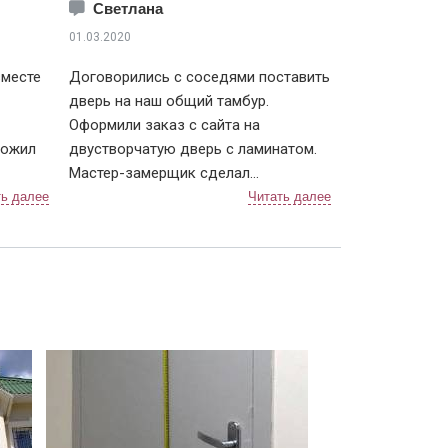
Светлана
01.03.2020
вместе
Договорились с соседями поставить
дверь на наш общий тамбур.
Оформили заказ с сайта на
ложил
двустворчатую дверь с ламинатом.
Мастер-замерщик сделал
брать
предварительные подсчеты, с ним
 тоже
же составили договор. Дверь
е время
изготавливали чуть больше недели, с
или.
доставкой тоже не затягивали.
к
После установки разница
чувствуется, теперь нет ни холода, ни
ть
шума из подъезда. Заодно и сам
тамбур привели в порядок.
Компанию я рекомендую, тут можно
найти хорошие двери, даже в
"бюджетном" сегменте.