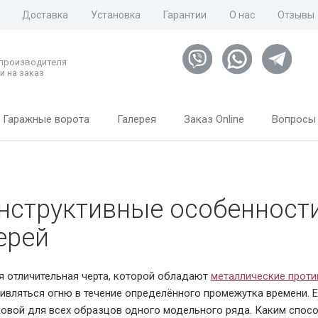
Доставка
Установка
Гарантии
О нас
Отзывы
 производителя
и на заказ
Гаражные ворота
Галерея
Заказ Online
Вопросы 
нструктивные особенност
ерей
я отличительная черта, которой обладают
металлические прот
ивляться огню в течение определённого промежутка времени. 
овой для всех образцов одного модельного ряда. Каким спос