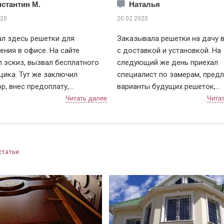
стантин М.
Наталья
020
20.02.2020
л здесь решетки для
Заказывала решетки на дачу 
ния в офисе. На сайте
с доставкой и установкой. На
 эскиз, вызвал бесплатного
следующий же день приехал
ика. Тут же заключил
специалист по замерам, пред
р, внес предоплату,
варианты будущих решеток,
ость через неделю.
объяснил нюансы и помог вы
или примерно за 2 дня, чтобы
вариант крепления. По срокам
овать дату и время монтажа. В
не подвели, приехали в точно
енный день приехали два
и достаточно быстро установ
ка, выгрузили решетки (4 шт.),
Решетки понравились, рисуно
статьи
жили осмотреть. По эскизу
сделали очень красивый 👍. В
шлось, сварных швов не видно
дальнейшем планирую поменя
рашены равномерно, без
дверь в квартире, буду к вам
ов. По всем выполненным
обращаться!
м претензий не имею.
ная организация, с ценами