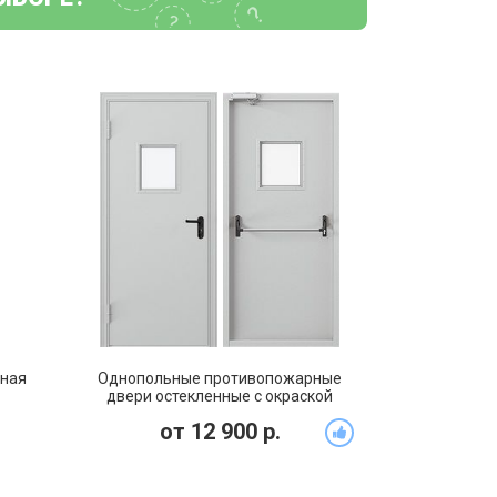
ная
Однопольные противопожарные
двери остекленные с окраской
грунт-эмаль (PMD-006)
от
12 900
р.