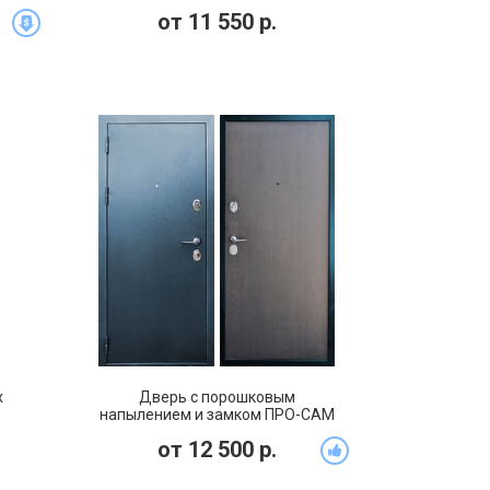
от
11 550
р.
х
Дверь с порошковым
напылением и замком ПРО-САМ
(DP-027)
от
12 500
р.