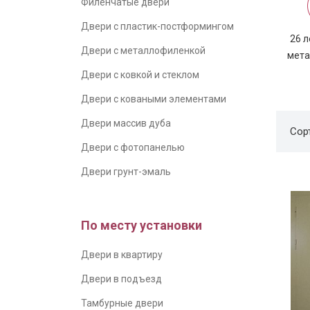
Филенчатые двери
Двери с пластик-постформингом
26 л
Двери с металлофиленкой
мета
Двери с ковкой и стеклом
Двери с коваными элементами
Двери массив дуба
Сор
Двери с фотопанелью
Двери грунт-эмаль
По месту установки
Двери в квартиру
Двери в подъезд
Тамбурные двери