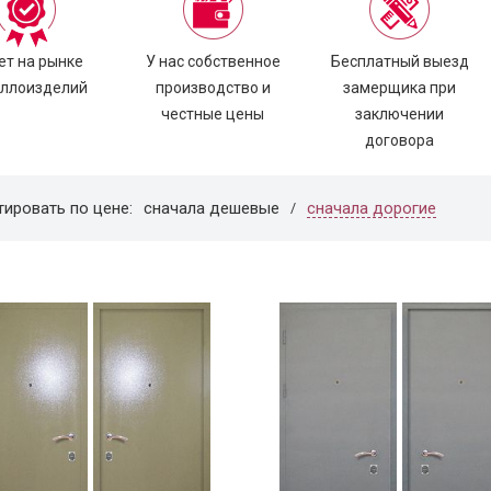
ет на рынке
У нас собственное
Бесплатный выезд
ллоизделий
производство и
замерщика при
честные цены
заключении
договора
сначала дорогие
тировать по цене:
сначала дешевые
/