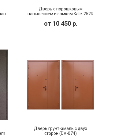
Дверь с порошковым
иан
напылением и замком Kale-252R
(DP-033)
от
10 450
р.
Дверь грунт-эмаль с двух
tem
сторон (DV-074)