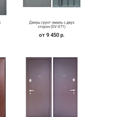
х
Дверь грунт-эмаль с двух
сторон (DV-071)
от
9 450
р.