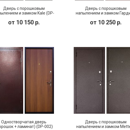
Дверь с порошковым
Дверь с порошковым
ылением и замком Kale (DP-
напылением и замком Гард
032)
(DP-029)
от
10 150
р.
от
10 250
р.
Одностворчатая дверь
Дверь с порошковым
орошок + ламинат) (DP-002)
напылением и замком Met