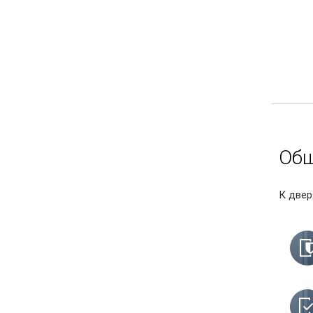
Общ
К двер