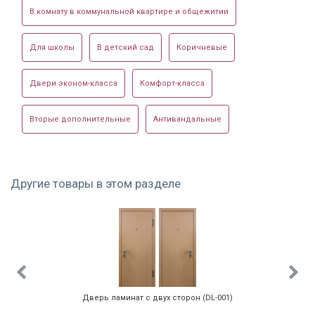
В комнату в коммунальной квартире и общежитии
Стоимость указана за базовую
Для школы
В детский сад
Коричневые
комплектацию. Отправляйте заявку или
Установленная в
Отделка темным
Панель с ламинатом
звоните и наши консультанты рассчитают
Двери эконом-класса
Комфорт-класса
доме
ламинатом
стоимость за дополнительные опции.
Вторые дополнительные
Антивандальные
Другие товары в этом разделе
Дверь с отделкой
Белая
С белыми
ламинатом
ламинированная
ламинатом
панель
Дверь ламинат с двух сторон (DL-001)