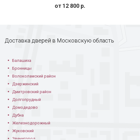
от
12 800
р.
Офисная с
С ламинатом в
С ламинатом в доме
ламинатом
офисе
Доставка дверей в Московскую область
Балашиха
Бронницы
Волоколамский район
Пример
Тамбурная с
Одностворчатая с
Дзержинский
конструкции с
ламинатом
ламинатом
ламинатом
Дмитровский район
Долгопрудный
Домодедово
Дубна
Железнодорожный
Жуковский
Звенигород