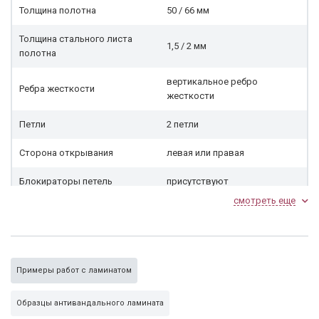
Толщина полотна
50 / 66 мм
Толщина стального листа
1,5 / 2 мм
полотна
вертикальное ребро
Ребра жесткости
жесткости
Петли
2 петли
Сторона открывания
левая или правая
Блокираторы петель
присутствуют
смотреть еще
Наполнитель, утеплитель
нет (дополнительная опция)
Резиновый уплотнитель 2
нет (дополнительная опция)
контура
Примеры работ с ламинатом
Отделка
Образцы антивандального ламината
Ламинат антивандальный.
Тип внешнего покрытия