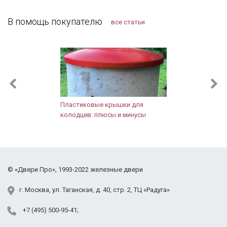
Заодно и сам тамбур привели в порядок.
Одинцовский район
Компанию я рекомендую, тут можно найти
В помощь покупателю
все статьи
Подольский район
хорошие двери, даже в "бюджетном" сегменте.
Протвино
Пушкинский район
Раменский район
Реутов
Рузский район
Сергиево-Посадский район
Пластиковые крышки для
Солнечногорский район
колодцев: плюсы и минусы
Щёлковский район
Фрязино
Химки
Черноголовка
©
«Двери Про»
, 1993-2022
железные двери
Электросталь
Юбилейный
г.
Москва
,
ул. Таганская,
д. 40, стр. 2
, ТЦ «Радуга»
+7 (495) 500-95-41