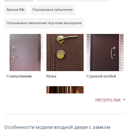
Утеплитель синтепон
с двух сторон
Краски RAL
Порошковое напыление
Внешн. сторона
порошковое напыление
Порошковое напыление под кожу крокодила
Глазок
160°
Упаковка
пленка
С напылением
Ручка
С ручкой-скобой
смотреть еще
Особенности модели входной двери с замком
Противосъемные