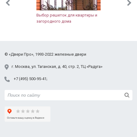
Рузский район
Сергиево-Посадский район
Выбор решеток для квартиры и
Солнечногорский район
загородного дома
Щёлковский район
Фрязино
Химки
Черноголовка
©
«Двери Про»
, 1993-2022
железные двери
Электросталь
Юбилейный
г.
Москва
,
ул. Таганская,
д. 40, стр. 2
, ТЦ «Радуга»
+7 (495) 500-95-41