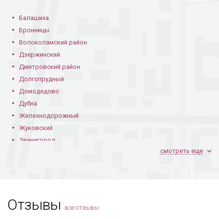
Балашиха
Бронницы
Волоколамский район
Дзержинский
Дмитровский район
Долгопрудный
Домодедово
Дубна
Железнодорожный
Жуковский
Звенигород
смотреть еще
Ивантеевка
Климовск
Коломна
Королев
Отзывы
Котельники
все отзывы
Красноармейск