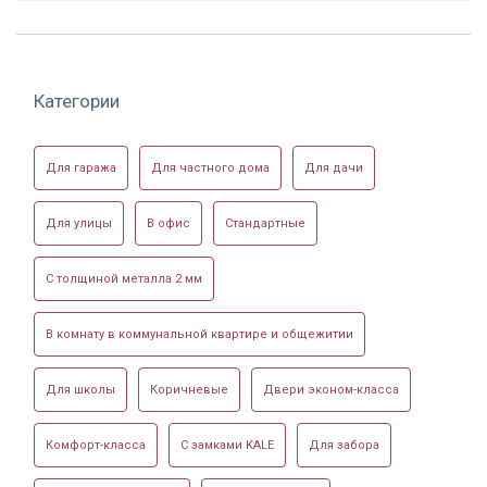
Категории
Для гаража
Для частного дома
Для дачи
Для улицы
В офис
Стандартные
С толщиной металла 2 мм
В комнату в коммунальной квартире и общежитии
Для школы
Коричневые
Двери эконом-класса
Комфорт-класса
С замками KALE
Для забора