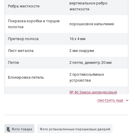
вертикальное ребро
Ребра жесткости
жесткости
Покраска коробки и торцов
порошковое напыление
полотна
Притвор полоса
16 х 4 мм
Лист металла
2 мм снаружи
Петли
2 петли, диаметр 20 мм
2 противосьёмных
Блокировка петель
устройства
№ 46 Замок цилиндровый
Замок нижний
KALE 252R
под личину, 3-х
смотреть еще
ригельный
Личина
«Апекс» 70 мм, ключ-ключ
Внутр. сторона
порошковое напыление
Фото товара
Фото установленных порошковых дверей