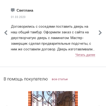
Краснознаменск
Лобня
Светлана
Лосино-Петровский
01.03.2020
Лыткарино
Договорились с соседями поставить дверь на
Истринский район
наш общий тамбур. Оформили заказ с сайта на
Клинский район
двустворчатую дверь с ламинатом. Мастер-
Красногорский район
замерщик сделал предварительные подсчеты, с
Ленинский район
ним же составили договор. Дверь изготавливали
Люберецкий район
чуть больше недели, с доставкой тоже не
Мытищинский район
затягивали. После установки разница чувствуется,
Наро-Фоминский район
теперь нет ни холода, ни шума из подъезда.
Ногинский район
Заодно и сам тамбур привели в порядок.
Одинцовский район
Компанию я рекомендую, тут можно найти
В помощь покупателю
все статьи
Подольский район
хорошие двери, даже в "бюджетном" сегменте.
Протвино
Пушкинский район
Раменский район
Реутов