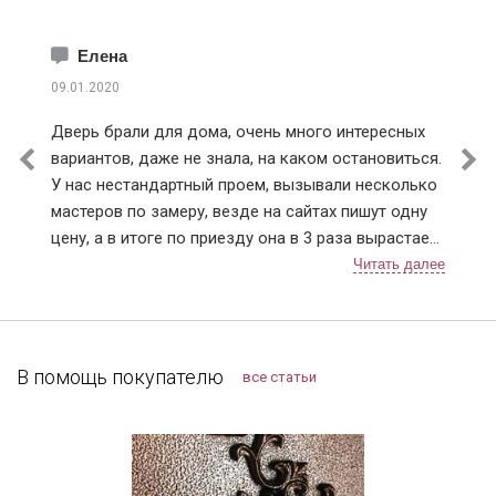
Краснознаменск
Лобня
Елена
Лосино-Петровский
09.01.2020
Лыткарино
Дверь брали для дома, очень много интересных
Истринский район
вариантов, даже не знала, на каком остановиться.
Клинский район
У нас нестандартный проем, вызывали несколько
Красногорский район
мастеров по замеру, везде на сайтах пишут одну
Ленинский район
цену, а в итоге по приезду она в 3 раза вырастает.
Люберецкий район
Ну понятно что проем нестандартный, но почему
Мытищинский район
так сильно цена на сайте отличается от расчетной
Наро-Фоминский район
по факту. У Дверей Про цена на сайте и после
Ногинский район
замера соответствовала (с поправкой на проем).
Одинцовский район
Мы с мужем выбрали модель с терморазрывом.
В помощь покупателю
все статьи
Подольский район
Установку проводили в декабре, так что
Протвино
морозостойкие качества уже успели оценить.
Пушкинский район
Тамбура у нас нет, переживала, что дверь будет
Раменский район
«потеть» из-за температурных перепадов. Но
Реутов