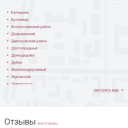
Балашиха
Бронницы
Волоколамский район
Дзержинский
Дмитровский район
Долгопрудный
Домодедово
Дубна
Железнодорожный
Жуковский
Звенигород
смотреть еще
Ивантеевка
Климовск
Коломна
Королев
Отзывы
Котельники
все отзывы
Красноармейск