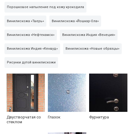
Утеплитель синтепон
с двух сторон
Порошковое напыление под кожу крокодила
Внешн. сторона
порошковое напыление
Винилискожа «Тверь»
Винилискожа «Йошкар-Ола»
Глазок
160°
Винилискожа «Нефтекамск»
Винилискожа Индия «Венеция»
Упаковка
пленка
Винилискожа Индия «Кенвуд»
Винилискожа «Новые образцы»
Рисунки дутой винилискожи
Двустворчатая со
Глазок
Фурнитура
стеклом