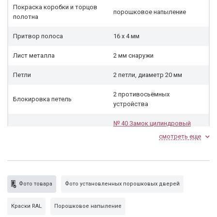
Покраска коробки и торцов
порошковое напыление
полотна
Притвор полоса
16 х 4 мм
Лист металла
2 мм снаружи
Петли
2 петли, диаметр 20 мм
2 противосьёмных
Блокировка петель
устройства
№ 40 Замок цилиндровый
Гардиан 32.11
под личину, 3-х
смотреть еще
ригельный. Накладки
Замок нижний
«ARMADILLO», цвет в
ассортименте, ручки
«ARMADILLO» в ассортименте
Фото товара
Фото установленных порошковых дверей
винилискожа «Боди эконом»,
Внутр. сторона
оргалит, деревянный брус
Краски RAL
Порошковое напыление