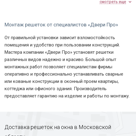
смотреть еще
Монтаж решеток от специалистов «Двери Про»
От правильной установки зависит взломостойкость
помещения и удобство при пользовании конструкций.
Сварная решетка
Решетка РС-17
Модель РС-17 замок
Мастера компании «Двери Про» установят решетки
РС-14
различных видов надежно и красиво. Большой опыт
монтажных работ позволяет специалистам фирмы
оперативно и профессионально устанавливать сварные
или кованые конструкции в оконный проем квартиры,
коттеджа или офисного здания. Производитель
предоставляет гарантию на изделие и работы по монтажу.
Решетка РС-18
Модель РС-18
РС-18
Доставка решеток на окна в Московской