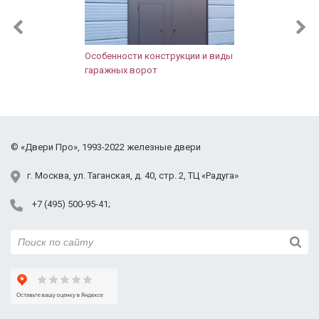
Мытищи
Наро-Фоминск
Новопетровское
Особенности конструкции и виды
Ногинск
гаражных ворот
Одинцово
Орехово-Зуево
Павловский Посад
Подольск
©
«Двери Про»
, 1993-2022
железные двери
Протвино
Пушкино
г.
Москва
,
ул. Таганская,
д. 40, стр. 2
, ТЦ «Радуга»
Раменское
+7 (495) 500-95-41
Реутов
Руза
Сергиев Посад
Серпухов
Солнечногорск
Ступино
Талдом