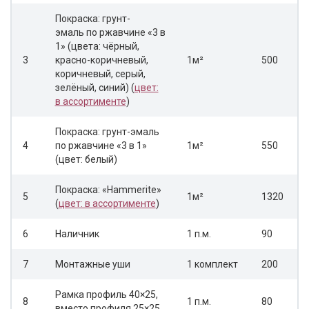
Покраска: грунт-
эмаль по ржавчине «3 в
1» (цвета: чёрный,
3
красно-коричневый,
1м²
500
коричневый, серый,
зелёный, синий) (
цвет:
в ассортименте
)
Покраска: грунт-эмаль
4
по ржавчине «3 в 1»
1м²
550
(цвет: белый)
Покраска: «Hammerite»
5
1м²
1320
(
цвет: в ассортименте
)
6
Наличник
1 п.м.
90
7
Монтажные уши
1 комплект
200
Рамка профиль 40×25,
8
1 п.м.
80
вместо профиля 25×25