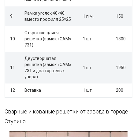
Рамка уголок 40×40,
9
1 п.м.
150
вместо профиля 25×25
Открывающаяся
10
решетка (замок «САМ»
1 шт.
1300
731)
Двустворчатая
решетка (замок «САМ»
11
1 шт.
1950
731 и два торцевых
упора)
12
Вставка
1 шт.
200
Сварные и кованые решетки от завода в городе
Ступино