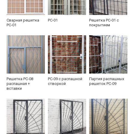
Сварная решетка
РС-01
Решетка РС-01 с
РС-01
покрытием
Решетка РС-08
РС-09 с распашной
Партия распашных
распашная +
створкой
решеток РС-09
вставки