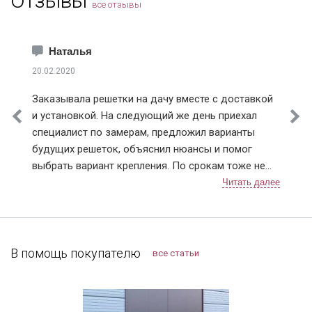
Отзывы
все отзывы
Ивантеевка
Замок решетки
Решетка РС-29 с
Решетки РС-30 с
Истра
РС-29
открыванием
распашной
Каширский район
створкой
Наталья
Климовск
20.02.2020
Клинский район
Заказывала решетки на дачу вместе с доставкой
Коломна
и установкой. На следующий же день приехал
Королев
специалист по замерам, предложил варианты
Котельники
будущих решеток, объяснил нюансы и помог
Красноармейск
выбрать вариант крепления. По срокам тоже не
Красногорск
Модель РС-32
Модель РС-36
Модель РС-36
подвели, приехали в точное время и достаточно
Краснознаменск
быстро установили. Решетки понравились,
Лобня
рисунок сделали очень красивый 👍. В
Лосино-Петровский
дальнейшем планирую поменять дверь в квартире,
Лотошинский район
буду к вам обращаться!
В помощь покупателю
все статьи
Луховицы
Лыткарино
Люберцы
РС-37 с одной
РС-37 Распашная
Можайск
створкой