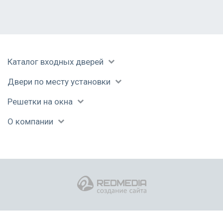
Уваровка
Фрязино
Химки
Черноголовка
Каталог входных дверей
Чехов
Шатура
Двери по месту установки
Щелково
Электрогорск
Решетки на окна
Электросталь
О компании
Юбилейный