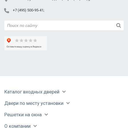
Реутов
+7 (495) 500-95-41
Руза
Сергиев Посад
Серпухов
Солнечногорск
Ступино
Талдом
Уваровка
Фрязино
Химки
Черноголовка
Чехов
Каталог входных дверей
Шатура
Щелково
Двери по месту установки
Электрогорск
Решетки на окна
Электросталь
Юбилейный
О компании