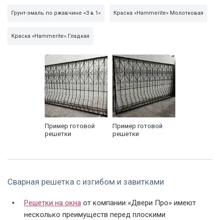
Грунт-эмаль по ржавчине «3 в 1»
Краска «Hammerite» Молотковая
Краска «Hammerite» Гладкая
Пример готовой
Пример готовой
решетки
решетки
Сварная решетка с изгибом и завитками
Решетки на окна
от компании «
Двери Про
» имеют
несколько преимуществ перед плоскими