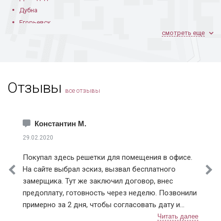
Дубна
Егорьевск
смотреть еще
Железнодорожный
Жуковский
Зарайск
Звенигород
Отзывы
Зеленоград
все отзывы
Ивантеевка
Истра
Каширский район
Константин М.
Климовск
29.02.2020
Клинский район
Покупал здесь решетки для помещения в офисе.
Коломна
На сайте выбрал эскиз, вызвал бесплатного
Королев
замерщика. Тут же заключил договор, внес
Котельники
предоплату, готовность через неделю. Позвонили
Красноармейск
примерно за 2 дня, чтобы согласовать дату и
Красногорск
время монтажа. В назначенный день приехали два
Краснознаменск