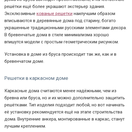
решетка на базе
РК-28
решётки ещё более украшают экстерьер здания.
Эксклюзивные
кованые решетки
наилучшим образом
вписываются в деревянные дома под старину, богато
украшенные традиционными русскими элементами декора.
В бревенчатые дома в стиле минимализма хорошо
впишутся модели с простым геометрическим рисунком.
Установка в доме из бруса происходит так же, как и в
Фото модели РК-33
Фото модели РК-35
Фото модели РК-35 -
бревенчатом доме.
кованый элемент
Решетки в каркасном доме
Каркасные дома считаются менее надёжными, чем из
бревна или бруса, но и их можно дополнительно защитить
решётками. Тип изделия подходит любой, но вот начинать
её установку рекомендуется ещё на этапе строительства
Фото модели РК-35 -
Фото модели РК-35 -
дома. Внутренние анкера, монтированные в каркас, станут
фрагмент
фрагмент
лучшим креплением.