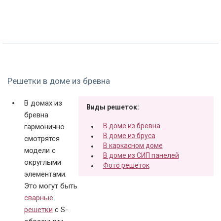
Решетки в доме из бревна
В домах из
Виды решеток:
бревна
В доме из бревна
гармонично
В доме из бруса
смотрятся
В каркасном доме
модели с
В доме из СИП панелей
округлыми
Фото решеток
элементами.
Это могут быть
сварные
решетки
с S-