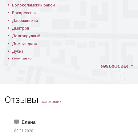
Волоколамский район
Воскресенск
Дзержинский
Дмитров
Долгопрудный
Домодедово
Дубна
Егорьевск
смотреть еще
Железнодорожный
Жуковский
Зарайск
Звенигород
Отзывы
Зеленоград
все отзывы
Ивантеевка
Истра
Каширский район
Елена
Климовск
09.01.2020
Клинский район