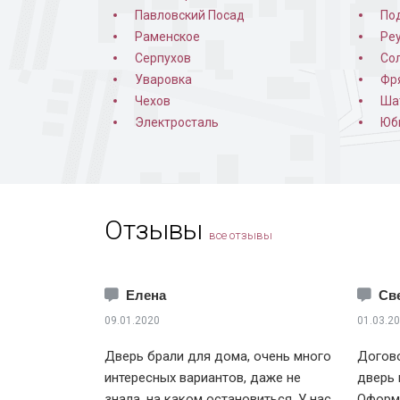
Павловский Посад
По
Раменское
Ре
Серпухов
Со
Уваровка
Фр
Чехов
Ша
Электросталь
Юб
Отзывы
все отзывы
Елена
Св
09.01.2020
01.03.2
Дверь брали для дома, очень много
Догово
интересных вариантов, даже не
дверь 
знала, на каком остановиться. У нас
Оформи