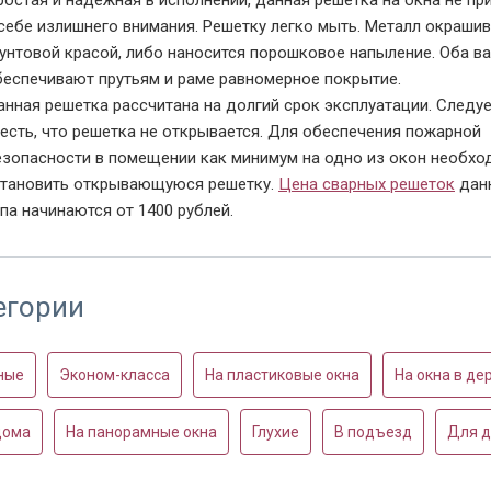
ростая и надежная в исполнении, данная решетка на окна не пр
 себе излишнего внимания. Решетку легко мыть. Металл окраши
рунтовой красой, либо наносится порошковое напыление. Оба в
беспечивают прутьям и раме равномерное покрытие.
анная решетка рассчитана на долгий срок эксплуатации. Следу
честь, что решетка не открывается. Для обеспечения пожарной
езопасности в помещении как минимум на одно из окон необхо
становить открывающуюся решетку.
Цена сварных решеток
дан
па начинаются от 1400 рублей.
егории
ные
Эконом-класса
На пластиковые окна
На окна в д
дома
На панорамные окна
Глухие
В подъезд
Для д