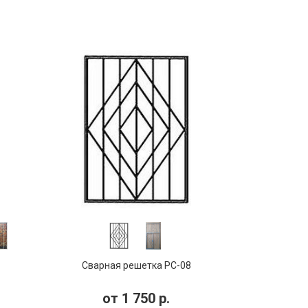
Сварная решетка РС-08
от
1 750
р.