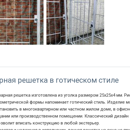
с распашной створкой
Партия распашных решеток
РС-09
рная решетка в готическом стиле
варная решетка изготовлена из уголка размером 25х25х4 мм. Ри
еометрической формы напоминает готический стиль. Изделие 
становить в многоквартирном или частном жилом доме, в офис
дании или производственном помещении. Классический дизайн
озволит вписать конструкцию в любой экстерьер.