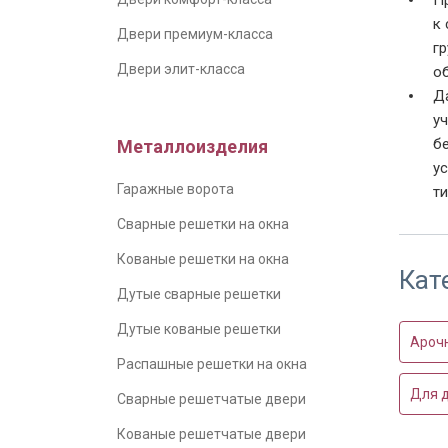
П
к
Двери премиум-класса
г
Двери элит-класса
о
Д
у
б
Металлоизделия
у
Гаражные ворота
ти
Сварные решетки на окна
Кованые решетки на окна
Кат
Дутые сварные решетки
Дутые кованые решетки
Ароч
Распашные решетки на окна
Для 
Сварные решетчатые двери
Кованые решетчатые двери