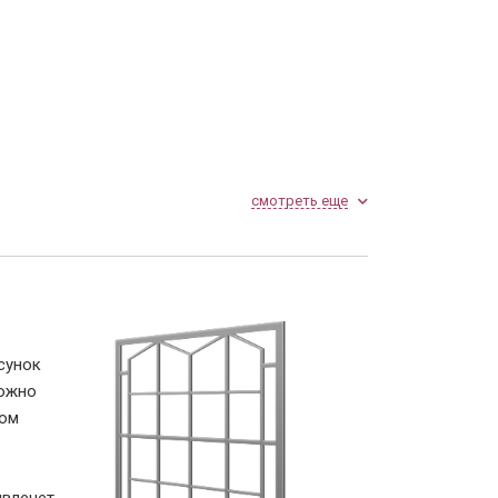
смотреть еще
сунок
можно
ном