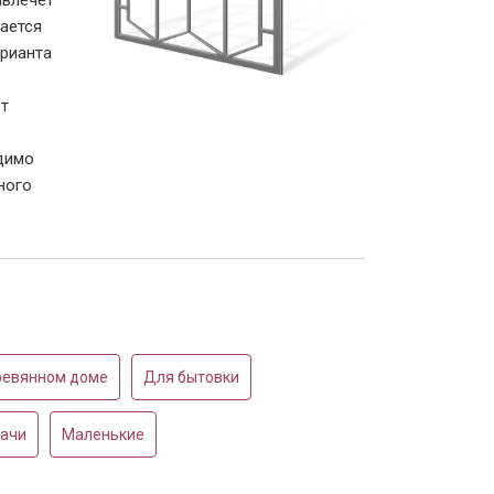
ивлечет
вается
арианта
ет
димо
ного
еревянном доме
Для бытовки
ачи
Маленькие