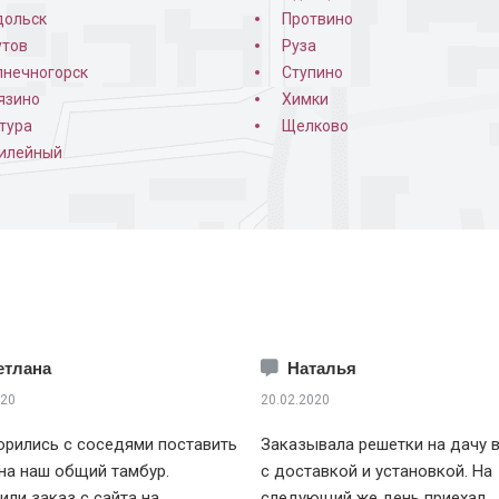
дольск
Протвино
утов
Руза
лнечногорск
Ступино
язино
Химки
тура
Щелково
илейный
етлана
Наталья
020
20.02.2020
рились с соседями поставить
Заказывала решетки на дачу 
на наш общий тамбур.
с доставкой и установкой. На
ли заказ с сайта на
следующий же день приехал