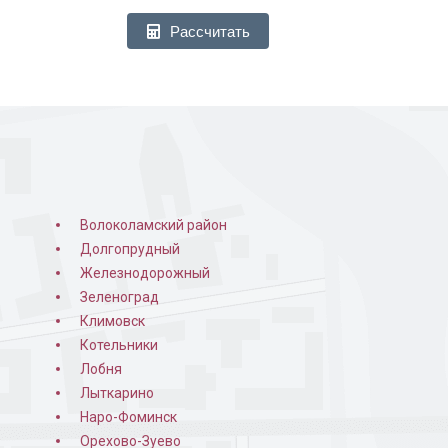
Рассчитать
Волоколамский район
Долгопрудный
Железнодорожный
Зеленоград
Климовск
Котельники
Лобня
Лыткарино
Наро-Фоминск
Орехово-Зуево