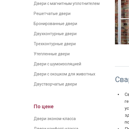
Двери с магнитным уплотнителем
Решетчатые двери
Бронированные двери
Двухконтурные двери
Трехконтурные двери
РС-09 
Утепленные двери
Двери с шумоизоляцией
Двери с окошком для животных
Сва
Двустворчатые двери
С
г
По цене
у
з
Двери эконом-класса
п
Двери комфорт-класса