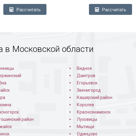
Рассчитать
Рассчитать
а в Московской области
онницы
Видное
ержинский
Дмитров
бна
Егорьевск
райск
Звенигород
тра
Каширский район
ломна
Королев
асногорск
Краснознаменск
тошинский район
Луховицы
жайск
Мытищи
гинск
Одинцово