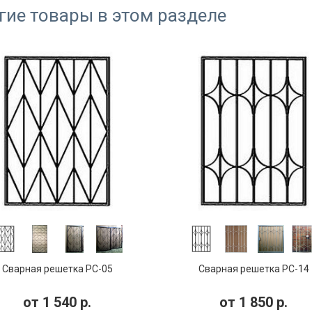
гие товары в этом разделе
Сварная решетка РС-05
Сварная решетка РС-14
от
1 540
р.
от
1 850
р.