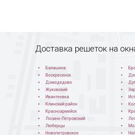
Доставка решеток на окн
Балашиха
Бр
Воскресенск
Дз
Домодедово
Ду
Жуковский
За
Ивантеевка
Ис
Клинский район
Ко
Красноармейск
Кр
Лосино-Петровский
Ло
Люберцы
Мо
Новопетровское
Но