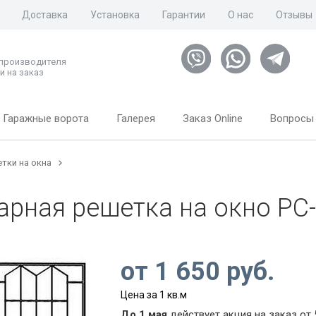
Доставка
Установка
Гарантии
О нас
Отзывы
 производителя
и на заказ
Гаражные ворота
Галерея
Заказ Online
Вопросы 
тки на окна
арная решетка на окно РС
от
1 650
руб.
Цена за 1 кв.м
До 1 мая
действует акция на заказ от 