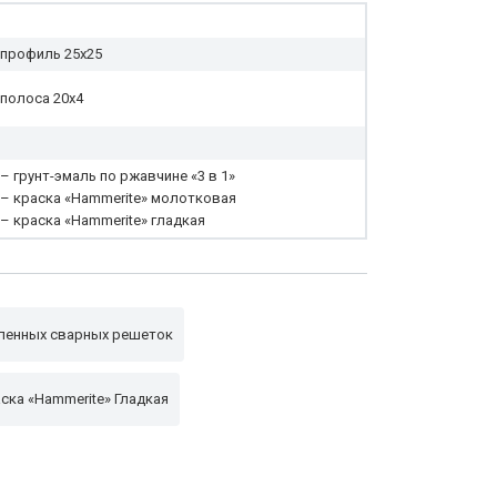
профиль 25x25
полоса 20х4
– грунт-эмаль по ржавчине «3 в 1»
– краска «Hammerite» молотковая
– краска «Hammerite» гладкая
ленных сварных решеток
ска «Hammerite» Гладкая