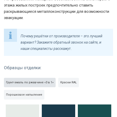
этажа жилых построек предпочтительно ставить
Решетка РС-18
Модель РС-18
РС-18
раскрывающиеся металлоконструкции для возможности
эвакуации.
Почему решётки от производителя – это лучший
вариант? Закажите обратный звонок на сайте, и
наши специалисты расскажут.
Распашная решетка
Решетка РС-18
Уголки распашной
РС-18
решетки РС-18
Образцы отделки:
Грунт-эмаль по ржавчине «3 в 1»
Краски RAL
Порошковое напыление
Сварная решетка
Открывающаяся
Распашная решетка
РС-19
решетка РС-20
РС-29