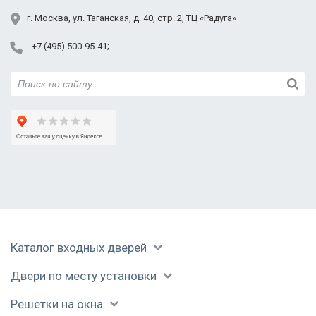
Пушкино
г.
Москва
,
ул. Таганская,
д. 40, стр. 2
, ТЦ «Радуга»
Раменское
Реутов
+7 (495) 500-95-41
Руза
Сергиев Посад
Серпухов
Солнечногорск
Ступино
Талдом
Уваровка
Фрязино
Химки
Черноголовка
Чехов
Каталог входных дверей
Шатура
Щелково
Двери по месту установки
Электрогорск
Решетки на окна
Электросталь