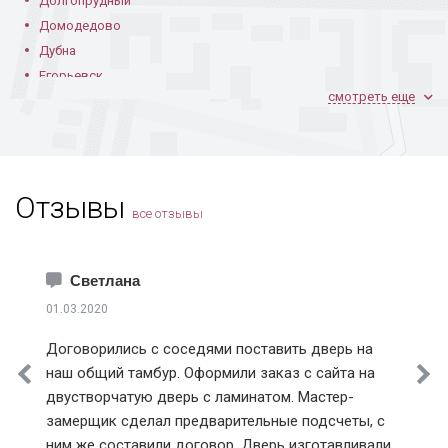
Долгопрудный
Домодедово
Дубна
Егорьевск
смотреть еще
Железнодорожный
Жуковский
Зарайск
Звенигород
Отзывы
Зеленоград
все отзывы
Ивантеевка
Истра
Каширский район
Светлана
Климовск
01.03.2020
Клинский район
Договорились с соседями поставить дверь на
Коломна
наш общий тамбур. Оформили заказ с сайта на
Королев
двустворчатую дверь с ламинатом. Мастер-
Котельники
замерщик сделал предварительные подсчеты, с
Красноармейск
ним же составили договор. Дверь изготавливали