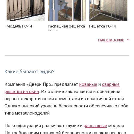
Модель РС-14
Распашная решетка
Решетка РС-14
РС-14
смотреть еще
Какие бывают виды?
Компания «Двери Про» предлагает
кованые
и
сварные
Сварная решетка
Решетка РС-17
Модель РС-17 замок
РС-14
решётки на окна
. Их отличие заключается в оснащении
первых декоративными элементами из пластичной стали.
Однако высокий уровень безопасности обеспечивают оба
типа металлоизделий.
По конфигурации различают глухие и
распашные
модели.
По требованиям пожарной безопасности на окна первого