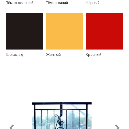
Тёмно-зеленый
Тёмно-синий
Чёрный
РС-37 с одной
РС-37 Распашная
створкой
Шоколад
Желтый
Красный