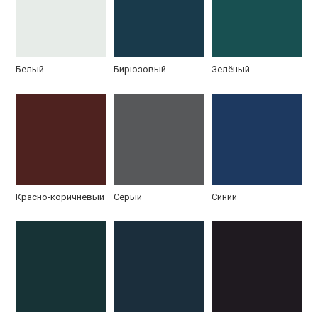
Белый
Бирюзовый
Зелёный
Замок решетки
Решетка РС-29 с
Решетки РС-30 с
РС-29
открыванием
распашной
створкой
Красно-коричневый
Серый
Синий
Модель РС-32
Модель РС-36
Модель РС-36