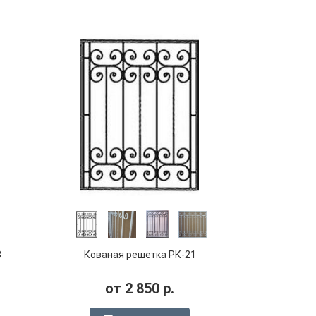
3
Кованая решетка РК-21
от
2 850
р.