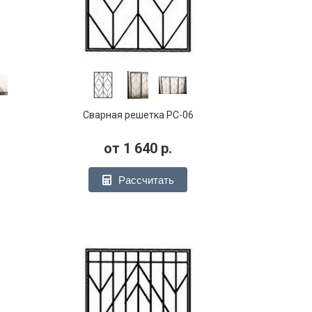
Сварная решетка РС-06
от
1 640
р.
Рассчитать