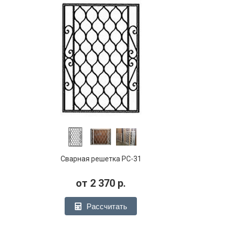
Сварная решетка РС-31
от
2 370
р.
Рассчитать