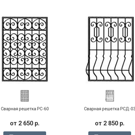
Сварная решетка РС-60
Сварная решетка РСД-0
от
2 650
р.
от
2 850
р.