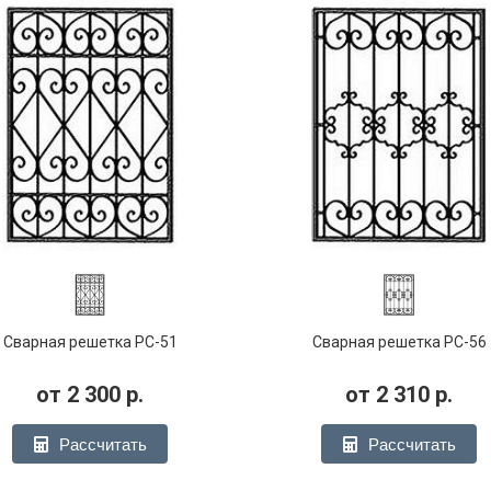
Сварная решетка РС-51
Сварная решетка РС-56
от
2 300
р.
от
2 310
р.
Рассчитать
Рассчитать