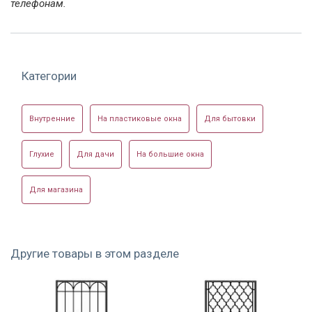
телефонам.
Модель РС-05
Модель РС-05
Синяя сварная
решетка РС-05
Категории
Внутренние
На пластиковые окна
Для бытовки
Глухие
Для дачи
На большие окна
Покрашенная
Партия решеток
Модель РС-05
Для магазина
решетка РС-05
РС-05
Другие товары в этом разделе