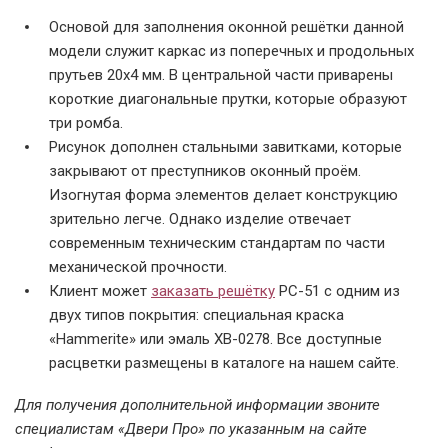
Основой для заполнения оконной решётки данной
модели служит каркас из поперечных и продольных
прутьев 20х4 мм. В центральной части приварены
короткие диагональные прутки, которые образуют
Решетка РС-01
Модель РС-01 с
Модель РС-02
три ромба.
покрытием грунт-
Рисунок дополнен стальными завитками, которые
эмалью
закрывают от преступников оконный проём.
Изогнутая форма элементов делает конструкцию
зрительно легче. Однако изделие отвечает
современным техническим стандартам по части
механической прочности.
Клиент может
заказать решётку
РС-51 с одним из
двух типов покрытия: специальная краска
Модель РС-03
Модель РС-03
Модель РС-04
«Hammerite» или эмаль ХВ-0278. Все доступные
расцветки размещены в каталоге на нашем сайте.
Для получения дополнительной информации звоните
специалистам «
Двери Про
» по указанным на сайте