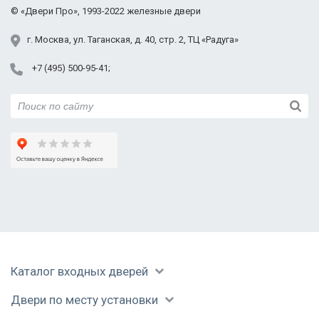
Подольск
©
«Двери Про»
, 1993-2022
железные двери
Протвино
Пушкино
г.
Москва
,
ул. Таганская,
д. 40, стр. 2
, ТЦ «Радуга»
Раменское
Модель РС-34
Модель РС-36
Модель РС-37
+7 (495) 500-95-41
Реутов
Руза
Сергиев Посад
Серпухов
Солнечногорск
Ступино
Талдом
Модель РС-37
Модель РС-57
Уваровка
Фрязино
Химки
Фото сварных решеток «Двери Про»
Черноголовка
Каталог входных дверей
Чехов
Шатура
Двери по месту установки
Щелково