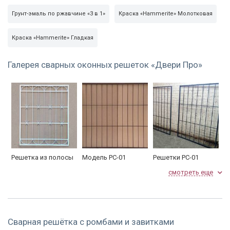
Грунт-эмаль по ржавчине «3 в 1»
Краска «Hammerite» Молотковая
Краска «Hammerite» Гладкая
Галерея сварных оконных решеток «Двери Про»
Решетка из полосы
Модель РС-01
Решетки РС-01
20*4 , эскиз РС 13 ,
смотреть еще
покраска грунт-
эмаль 3 в 1,
размеры 115*91 см,
цена 2268 руб.
Сварная решётка с ромбами и завитками