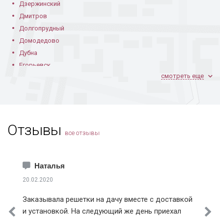
Дзержинский
Дмитров
Долгопрудный
Домодедово
Дубна
Егорьевск
смотреть еще
Железнодорожный
Жуковский
Зарайск
Звенигород
Отзывы
Зеленоград
все отзывы
Ивантеевка
Истра
Каширский район
Наталья
Климовск
20.02.2020
Клинский район
Заказывала решетки на дачу вместе с доставкой
Коломна
и установкой. На следующий же день приехал
Королев