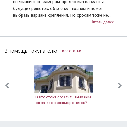
специалист по замерам, предложил варианты
Котельники
будущих решеток, объяснил нюансы и помог
Красноармейск
выбрать вариант крепления. По срокам тоже не
Красногорск
подвели, приехали в точное время и достаточно
Краснознаменск
быстро установили. Решетки понравились,
Лобня
рисунок сделали очень красивый 👍. В
Лосино-Петровский
дальнейшем планирую поменять дверь в квартире,
Лотошинский район
буду к вам обращаться!
В помощь покупателю
все статьи
Луховицы
Лыткарино
Люберцы
Можайск
Мытищи
Наро-Фоминск
Новопетровское
На что стоит обратить внимание
Ногинск
при заказе оконных решеток?
Одинцово
Орехово-Зуево
Павловский Посад