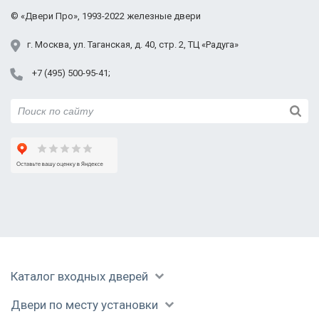
Подольск
©
«Двери Про»
, 1993-2022
железные двери
Протвино
Пушкино
г.
Москва
,
ул. Таганская,
д. 40, стр. 2
, ТЦ «Радуга»
Раменское
+7 (495) 500-95-41
Реутов
Руза
Сергиев Посад
Серпухов
Солнечногорск
Ступино
Талдом
Уваровка
Фрязино
Химки
Черноголовка
Каталог входных дверей
Чехов
Шатура
Двери по месту установки
Щелково