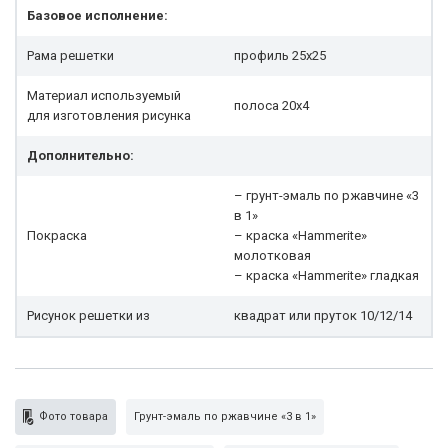
Базовое исполнение:
Рама решетки
профиль 25x25
Материал используемый
полоса 20х4
для изготовления рисунка
Дополнительно:
– грунт-эмаль по ржавчине «3
в 1»
Покраска
– краска «Hammerite»
молотковая
– краска «Hammerite» гладкая
Рисунок решетки из
квадрат или пруток 10/12/14
Фото товара
Грунт-эмаль по ржавчине «3 в 1»