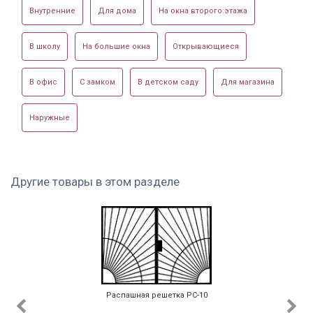
Внутренние
Для дома
На окна второго этажа
В школу
На большие окна
Открывающиеся
В офис
С замком
В детском саду
Для магазина
Наружные
Другие товары в этом разделе
Распашная решетка РС-10