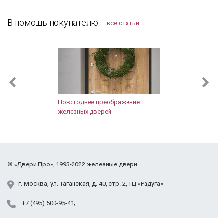
Лосино-Петровский
дальнейшем планирую поменять дверь в квартире,
Лотошинский район
буду к вам обращаться!
В помощь покупателю
все статьи
Луховицы
Лыткарино
Люберцы
Можайск
Мытищи
Наро-Фоминск
Новопетровское
Новогоднее преображение
Ногинск
железных дверей
Одинцово
Орехово-Зуево
Павловский Посад
Подольск
©
«Двери Про»
, 1993-2022
железные двери
Протвино
Пушкино
г.
Москва
,
ул. Таганская,
д. 40, стр. 2
, ТЦ «Радуга»
Раменское
+7 (495) 500-95-41
Реутов