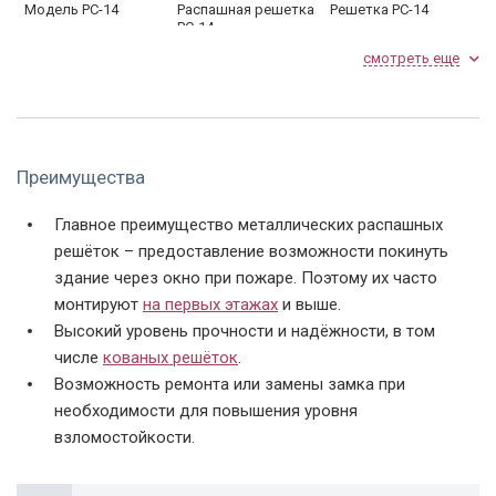
Модель РС-14
Распашная решетка
Решетка РС-14
РС-14
смотреть еще
Преимущества
Главное преимущество металлических распашных
Сварная решетка
Решетка РС-17
Модель РС-17 замок
РС-14
решёток – предоставление возможности покинуть
здание через окно при пожаре. Поэтому их часто
монтируют
на первых этажах
и выше.
Высокий уровень прочности и надёжности, в том
числе
кованых решёток
.
Возможность ремонта или замены замка при
необходимости для повышения уровня
взломостойкости.
Решетка РС-18
Модель РС-18
РС-18