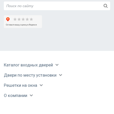
Руза
Сергиев Посад
Серпухов
Солнечногорск
Ступино
Талдом
Уваровка
Фрязино
Химки
Черноголовка
Каталог входных дверей
Чехов
Шатура
Двери по месту установки
Щелково
Электрогорск
Решетки на окна
Электросталь
О компании
Юбилейный