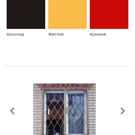
РС-37 с одной
РС-37 Распашная
створкой
Шоколад
Желтый
Красный