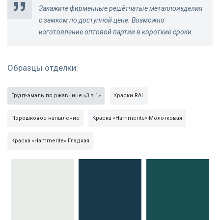
Закажите фирменные решётчатые металлоизделия
с замком по доступной цене. Возможно
изготовление оптовой партии в короткие сроки.
Распашная решетка
Решетка РС-18
Уголки распашной
Образцы отделки:
РС-18
решетки РС-18
Грунт-эмаль по ржавчине «3 в 1»
Краски RAL
Порошковое напыление
Краска «Hammerite» Молотковая
Краска «Hammerite» Гладкая
Сварная решетка
Открывающаяся
Распашная решетка
РС-19
решетка РС-20
РС-29