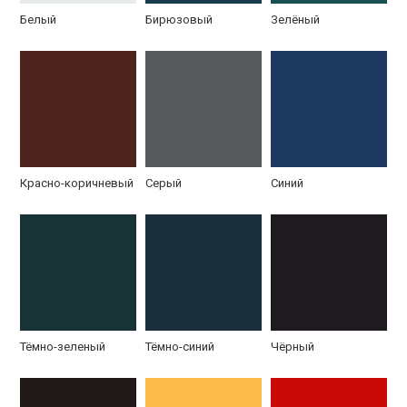
Белый
Бирюзовый
Зелёный
Замок решетки
Решетка РС-29 с
Решетки РС-30 с
РС-29
открыванием
распашной
створкой
Красно-коричневый
Серый
Синий
Модель РС-32
Модель РС-36
Модель РС-36
Тёмно-зеленый
Тёмно-синий
Чёрный