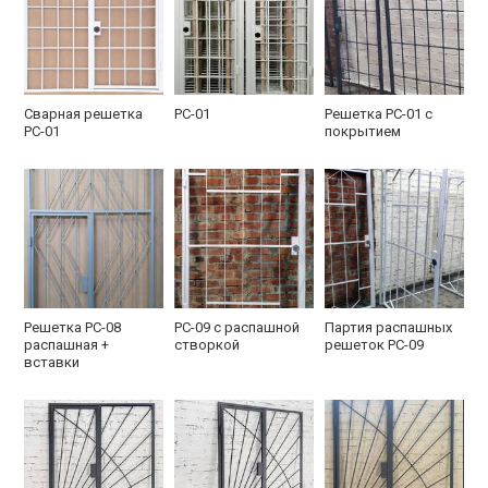
Сварная решетка
РС-01
Решетка РС-01 с
РС-01
покрытием
Решетка РС-08
РС-09 с распашной
Партия распашных
распашная +
створкой
решеток РС-09
вставки