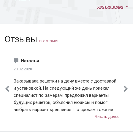
смотреть еще
Железнодорожный
Жуковский
Зарайск
Звенигород
Отзывы
Зеленоград
все отзывы
Ивантеевка
Истра
Каширский район
Наталья
Климовск
20.02.2020
Клинский район
Заказывала решетки на дачу вместе с доставкой
Коломна
и установкой. На следующий же день приехал
Королев
специалист по замерам, предложил варианты
Котельники
будущих решеток, объяснил нюансы и помог
Красноармейск
выбрать вариант крепления. По срокам тоже не
Красногорск
подвели, приехали в точное время и достаточно
Краснознаменск
быстро установили. Решетки понравились,
Лобня
рисунок сделали очень красивый 👍. В