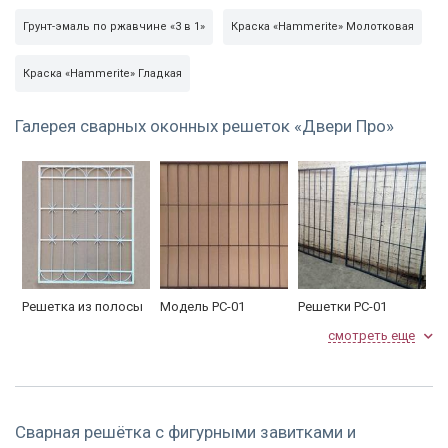
Грунт-эмаль по ржавчине «3 в 1»
Краска «Hammerite» Молотковая
Краска «Hammerite» Гладкая
Галерея сварных оконных решеток «Двери Про»
Решетка из полосы
Модель РС-01
Решетки РС-01
20*4 , эскиз РС 13 ,
смотреть еще
покраска грунт-
эмаль 3 в 1,
размеры 115*91 см,
цена 2268 руб.
Сварная решётка с фигурными завитками и