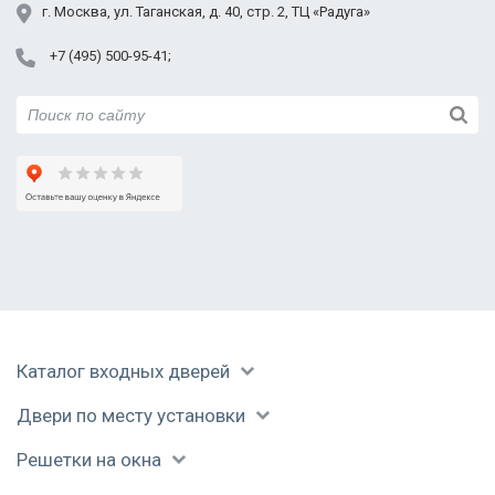
показали, как перекодировать замок, если
Пушкино
г.
Москва
,
ул. Таганская,
д. 40, стр. 2
, ТЦ «Радуга»
понадобится. Спасибо, буду рекомендовать всем!
Раменское
+7 (495) 500-95-41
Реутов
Руза
Модель РС-34
Модель РС-36
Модель РС-37
Сергиев Посад
Серпухов
Солнечногорск
Ступино
Талдом
Уваровка
Фрязино
Модель РС-37
Модель РС-57
Химки
Черноголовка
Каталог входных дверей
Чехов
Фото сварных решеток «Двери Про»
Шатура
Двери по месту установки
Щелково
Электрогорск
Решетки на окна
Электросталь