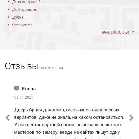
Долгопрудный
Модель РС-18
Модель РС-18
Решетка РС-20 для
широкого окна
Домодедово
Дубна
Егорьевск
смотреть еще
Железнодорожный
Жуковский
Зарайск
Звенигород
Отзывы
Зеленоград
Модель РС-20
Решетки РС-20
Решетка РС-24 с
все отзывы
белой покраской
Ивантеевка
Истра
Каширский район
Елена
Климовск
09.01.2020
Клинский район
Дверь брали для дома, очень много интересных
Коломна
вариантов, даже не знала, на каком остановиться.
Королев
У нас нестандартный проем, вызывали несколько
Модель РС-24
Модель РС-27
Широкая решетка
Котельники
РС-29
мастеров по замеру, везде на сайтах пишут одну
Красноармейск