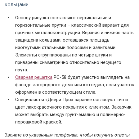
кольцами
Основу рисунка составляют вертикальные и
горизонтальные прутки – классический вариант для
прочных металлоконструкций. Верхняя и нижняя часть
Решетка РС-01
Модель РС-01 с
Модель РС-02
защищена кольцами, оставшаяся площадь –
покрытием грунт-
эмалью
изогнутыми стальными полосами и завитками.
Элементы сгруппированы по четыре штуки и
приварены симметрично относительно несущего
прута.
Сварная решетка
РС-58 будет уместно выглядеть на
фасаде загородного дома или коттеджа, если участок
оформлен в соответствующем стиле.
Специалисты «
Двери Про
» заранее согласуют тип и
Модель РС-03
Модель РС-03
Модель РС-04
цвет лакокрасочного покрытия с клиентом. Заказчик
может выбрать между грунт-эмалью и полимерно-
порошковой краской.
Звоните по указанным телефонам, чтобы получить ответы