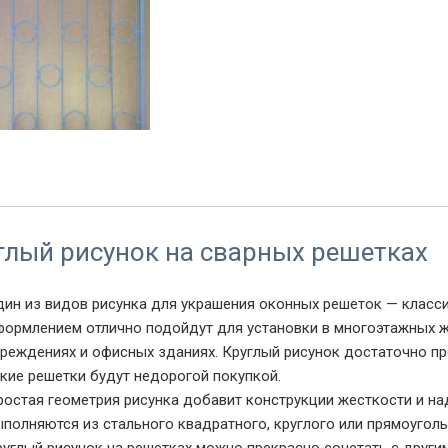
глый рисунок на сварных решетках
дин из видов рисунка для украшения оконных решеток — класси
формлением отлично подойдут для установки в многоэтажных ж
чреждениях и офисных зданиях. Круглый рисунок достаточно пр
акие решетки будут недорогой покупкой.
ростая геометрия рисунка добавит конструкции жесткости и на
ыполняются из стального квадратного, круглого или прямоуголь
руглый рисунок на решетках можно прекрасно сочетать с други