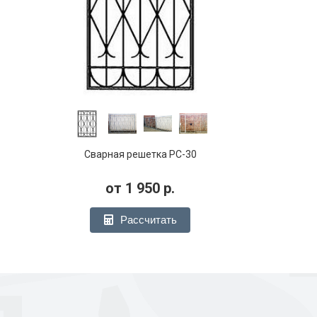
Сварная решетка РС-30
от
1 950
р.
Рассчитать