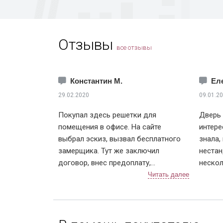
Отзывы
все отзывы
Константин М.
Ел
29.02.2020
09.01.2
Покупал здесь решетки для
Дверь 
помещения в офисе. На сайте
интере
выбрал эскиз, вызвал бесплатного
знала,
замерщика. Тут же заключил
нестан
договор, внес предоплату,
нескол
готовность через неделю.
везде 
Позвонили примерно за 2 дня, чтобы
итоге 
согласовать дату и время монтажа. В
вырастает. Ну поня
назначенный день приехали два
нестан
человека, выгрузили решетки (4 шт.),
сильно