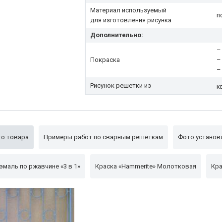
Материал используемый
п
для изготовления рисунка
Дополнительно:
–
Покраска
–
–
Рисунок решетки из
к
о товара
Примеры работ по сварным решеткам
Фото установ
эмаль по ржавчине «3 в 1»
Краска «Hammerite» Молотковая
Кра