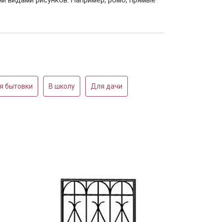
я бытовки
В школу
Для дачи