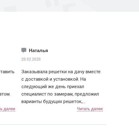
Наталья
20.02.2020
тавить
Заказывала решетки на дачу вместе
с доставкой и установкой. На
следующий же день приехал
атом.
специалист по замерам, предложил
варианты будущих решеток,
 ним
объяснил нюансы и помог выбрать
вариант крепления. По срокам тоже
дели, с
не подвели, приехали в точное время
.
и достаточно быстро установили.
Решетки понравились, рисунок