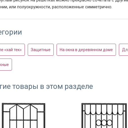
инии, или полуокружности, расположенные симметрично.
егории
ле «хай тек»
Защитные
На окна в деревянном доме
Дл
жные
гие товары в этом разделе