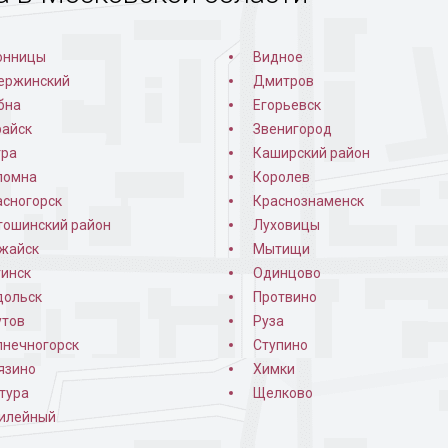
онницы
Видное
ержинский
Дмитров
бна
Егорьевск
райск
Звенигород
тра
Каширский район
ломна
Королев
асногорск
Краснознаменск
тошинский район
Луховицы
жайск
Мытищи
гинск
Одинцово
дольск
Протвино
утов
Руза
лнечногорск
Ступино
язино
Химки
тура
Щелково
илейный