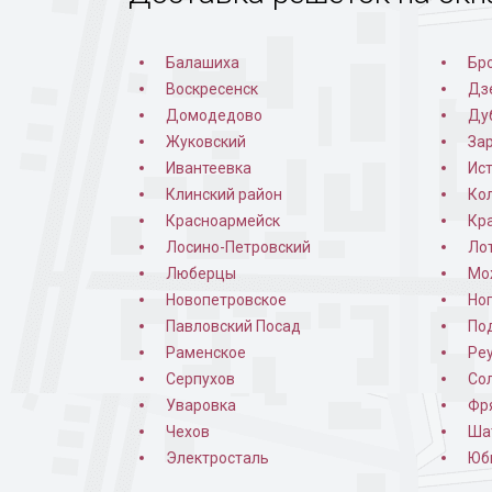
Балашиха
Бр
Воскресенск
Дз
Домодедово
Ду
Жуковский
За
Ивантеевка
Ис
Клинский район
Ко
Красноармейск
Кр
Лосино-Петровский
Ло
Люберцы
Мо
Новопетровское
Но
Павловский Посад
По
Раменское
Ре
Серпухов
Со
Уваровка
Фр
Чехов
Ша
Электросталь
Юб