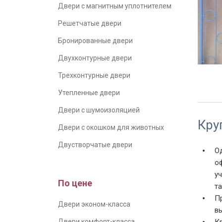
Двери с магнитным уплотнителем
Решетчатые двери
Бронированные двери
Двухконтурные двери
Трехконтурные двери
Утепленные двери
Двери с шумоизоляцией
Кру
Двери с окошком для животных
Двустворчатые двери
О
о
у
По цене
т
П
Двери эконом-класса
в
К
Двери комфорт-класса