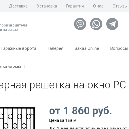
Доставка
Установка
Гарантии
О нас
Отзывы
 производителя
и на заказ
Гаражные ворота
Галерея
Заказ Online
Вопросы 
тки на окна
арная решетка на окно РС
от
1 860
руб.
Цена за 1 кв.м
До 1 мая
действует акция на заказ от 