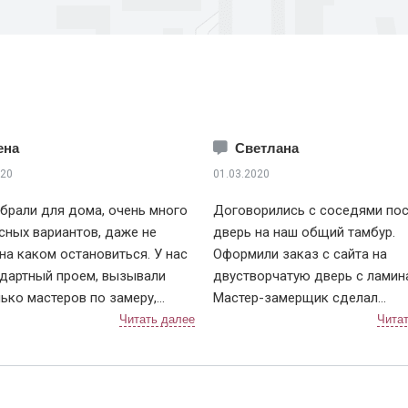
ена
Светлана
020
01.03.2020
брали для дома, очень много
Договорились с соседями пос
сных вариантов, даже не
дверь на наш общий тамбур.
 на каком остановиться. У нас
Оформили заказ с сайта на
дартный проем, вызывали
двустворчатую дверь с ламин
ько мастеров по замеру,
Мастер-замерщик сделал
на сайтах пишут одну цену, а в
предварительные подсчеты, с
по приезду она в 3 раза
же составили договор. Дверь
тно что проем
изготавливали чуть больше не
дартный, но почему так
доставкой тоже не затягивали
 цена на сайте отличается от
После установки разница