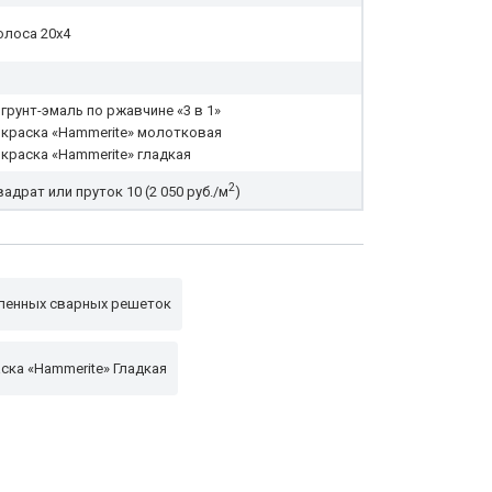
олоса 20х4
 грунт-эмаль по ржавчине «3 в 1»
 краска «Hammerite» молотковая
 краска «Hammerite» гладкая
2
вадрат или пруток 10 (2 050 руб./м
)
ленных сварных решеток
ска «Hammerite» Гладкая