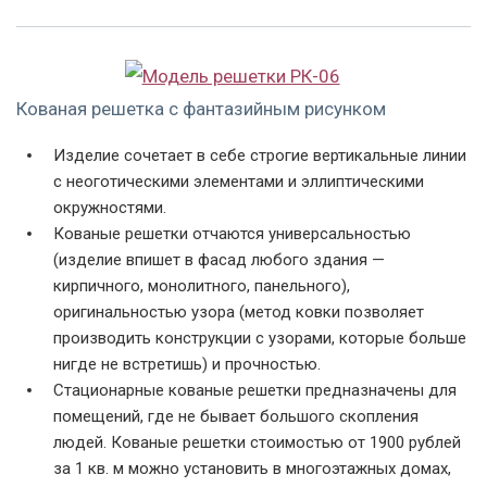
Пример готовой
Пример решетки с
Пример готовой
Кованая решетка с фантазийным рисунком
решетки РК-06
эскизом РК-06
решетки РК-06
Изделие сочетает в себе строгие вертикальные линии
с неоготическими элементами и эллиптическими
окружностями.
Кованые решетки отчаются универсальностью
(изделие впишет в фасад любого здания —
кирпичного, монолитного, панельного),
оригинальностью узора (метод ковки позволяет
производить конструкции с узорами, которые больше
нигде не встретишь) и прочностью.
Стационарные кованые решетки предназначены для
помещений, где не бывает большого скопления
людей. Кованые решетки стоимостью от 1900 рублей
за 1 кв. м можно установить в многоэтажных домах,