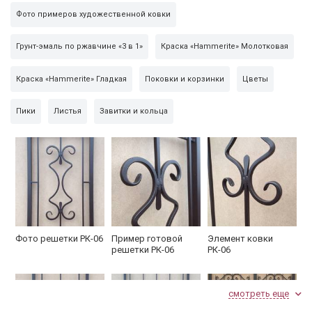
Фото примеров художественной ковки
Грунт-эмаль по ржавчине «3 в 1»
Краска «Hammerite» Молотковая
Краска «Hammerite» Гладкая
Поковки и корзинки
Цветы
Пики
Листья
Завитки и кольца
Фото решетки РК-06
Пример готовой
Элемент ковки
решетки РК-06
РК-06
смотреть еще