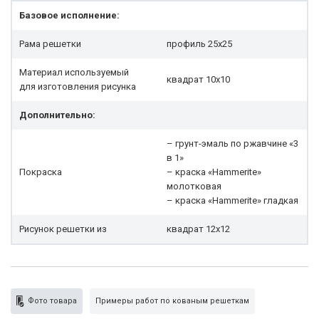
Базовое исполнение:
Рама решетки
профиль 25x25
Материал используемый
квадрат 10х10
для изготовления рисунка
Дополнительно:
– грунт-эмаль по ржавчине «3
в 1»
Покраска
– краска «Hammerite»
молотковая
– краска «Hammerite» гладкая
Рисунок решетки из
квадрат 12х12
Фото товара
Примеры работ по кованым решеткам