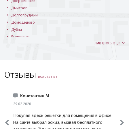
Дзержинский
Дмитров
Долгопрудный
Домодедово
Дубна
Егорьевск
смотреть еще
Железнодорожный
Жуковский
Зарайск
Звенигород
Отзывы
Зеленоград
все отзывы
Ивантеевка
Истра
Каширский район
Константин М.
Климовск
29.02.2020
Клинский район
Покупал здесь решетки для помещения в офисе.
Коломна
На сайте выбрал эскиз, вызвал бесплатного
Королев