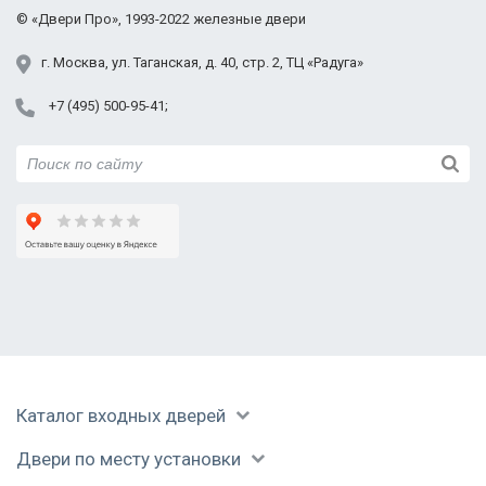
Подольск
©
«Двери Про»
, 1993-2022
железные двери
Протвино
Пушкино
г.
Москва
,
ул. Таганская,
д. 40, стр. 2
, ТЦ «Радуга»
Раменское
+7 (495) 500-95-41
Реутов
Руза
Сергиев Посад
Серпухов
Солнечногорск
Ступино
Талдом
Уваровка
Фрязино
Химки
Черноголовка
Каталог входных дверей
Чехов
Шатура
Двери по месту установки
Щелково