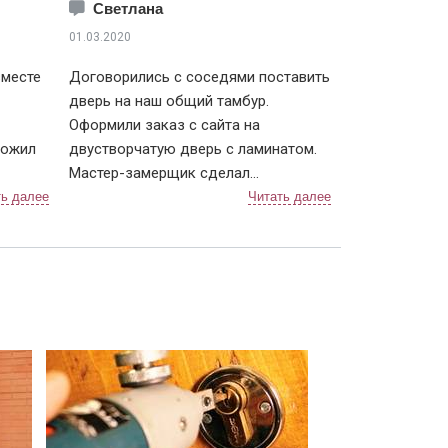
Светлана
01.03.2020
вместе
Договорились с соседями поставить
дверь на наш общий тамбур.
Оформили заказ с сайта на
ложил
двустворчатую дверь с ламинатом.
Мастер-замерщик сделал
брать
предварительные подсчеты, с ним
 тоже
же составили договор. Дверь
е время
изготавливали чуть больше недели, с
или.
доставкой тоже не затягивали.
к
После установки разница
чувствуется, теперь нет ни холода, ни
ть
шума из подъезда. Заодно и сам
тамбур привели в порядок.
Компанию я рекомендую, тут можно
найти хорошие двери, даже в
"бюджетном" сегменте.