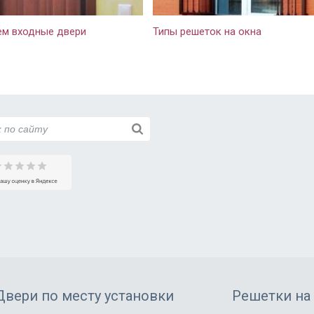
те не обманывают, могу смело
ндовать.
м входные двери
Типы решеток на окна
Двери по месту установки
Решетки на