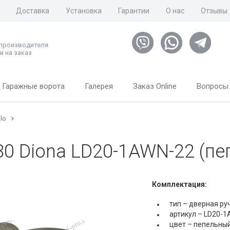
Доставка
Установка
Гарантии
О нас
Отзывы
 производителя
и на заказ
Гаражные ворота
Галерея
Заказ Online
Вопросы 
lo
0 Diona LD20-1AWN-22 (пе
Комплектация:
тип – дверная ру
артикул – LD20-1
цвет – пепельный