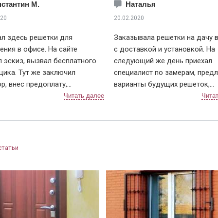
стантин М.
Наталья
020
20.02.2020
л здесь решетки для
Заказывала решетки на дачу 
ния в офисе. На сайте
с доставкой и установкой. На
 эскиз, вызвал бесплатного
следующий же день приехал
ика. Тут же заключил
специалист по замерам, пред
р, внес предоплату,
варианты будущих решеток,
ость через неделю.
объяснил нюансы и помог вы
или примерно за 2 дня, чтобы
вариант крепления. По срокам
овать дату и время монтажа. В
не подвели, приехали в точно
енный день приехали два
и достаточно быстро установ
ка, выгрузили решетки (4 шт.),
Решетки понравились, рисуно
статьи
жили осмотреть. По эскизу
сделали очень красивый 👍. В
шлось, сварных швов не видно
дальнейшем планирую поменя
рашены равномерно, без
дверь в квартире, буду к вам
ов. По всем выполненным
обращаться!
м претензий не имею.
ная организация, с ценами