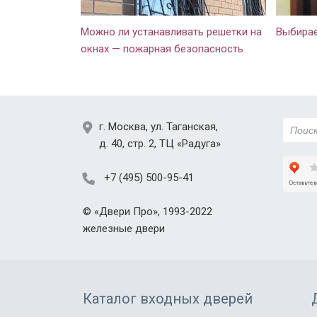
строительной двери новая просто
на сай
восхищает! Шумов с лестницы не
рекоме
Можно ли устанавливать решетки на
Выбирае
слышно, не задувает, значит
окнах — пожарная безопасность
запенена хорошо, щелей тоже нет.
Внешний вид презентабельный, тут
замечаний нет. Зеркало для нашей
прихожей очень кстати, так как
г.
Москва
,
ул. Таганская,
места мало. Правда когда выносишь
д. 40, стр. 2
, ТЦ «Радуга»
велосипед или коляску, надо
аккуратнее быть. Дверью довольны,
+7 (495) 500-95-41
нас полностью устраивает. Спасибо!
©
«Двери Про»
, 1993-2022
железные двери
Каталог входных дверей