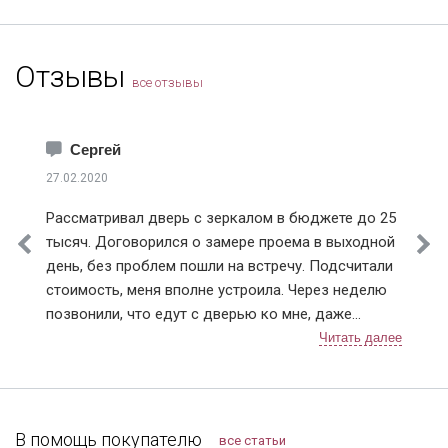
Отзывы
все отзывы
Сергей
27.02.2020
Рассматривал дверь с зеркалом в бюджете до 25
тысяч. Договорился о замере проема в выходной
день, без проблем пошли на встречу. Подсчитали
стоимость, меня вполне устроила. Через неделю
позвонили, что едут с дверью ко мне, даже
немного раньше приехали, пришлось им меня
ждать, а не наоборот, как бывает. Очень быстро
прошла установка, крупный мусор весь убрали
(лучше запаситесь крепкими мешками), дали
советы по уходу за дверью, чтобы замки не
В помощь покупателю
все статьи