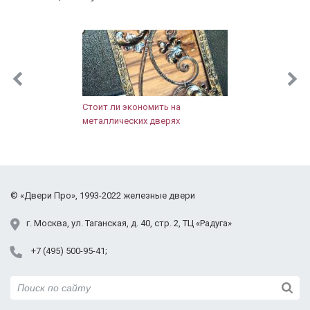
ломались. К договору выдали акт приема-сдачи
работ и гарантию. После старой строительной
двери новая просто восхищает! Шумов с
лестницы не слышно, не задувает, значит
запенена хорошо, щелей тоже нет. Внешний вид
презентабельный, тут замечаний нет. Зеркало для
нашей прихожей очень кстати, так как места мало.
Стоит ли экономить на
металлических дверях
Правда когда выносишь велосипед или коляску,
надо аккуратнее быть. Дверью довольны, нас
полностью устраивает. Спасибо!
©
«Двери Про»
, 1993-2022
железные двери
г.
Москва
,
ул. Таганская,
д. 40, стр. 2
, ТЦ «Радуга»
+7 (495) 500-95-41