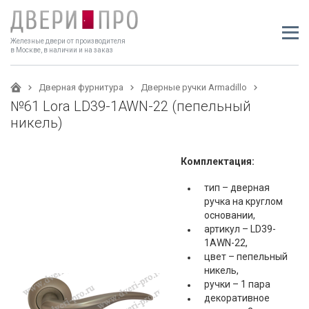
Железные двери от производителя
в Москве, в наличии и на заказ
Дверная фурнитура
Дверные ручки Armadillo
№61 Lora LD39-1AWN-22 (пепельный
никель)
Комплектация:
тип – дверная
ручка на круглом
основании,
артикул – LD39-
1AWN-22,
цвет – пепельный
никель,
ручки – 1 пара
декоративное