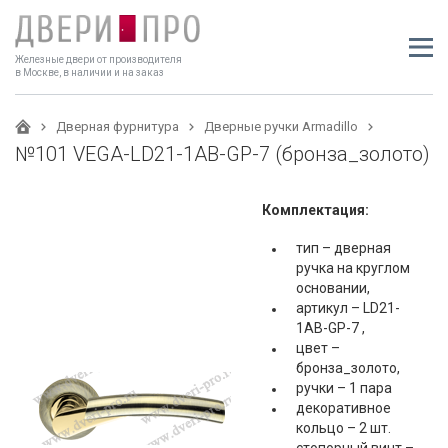
Железные двери от производителя
в Москве, в наличии и на заказ
Дверная фурнитура
Дверные ручки Armadillo
№101 VEGA-LD21-1AB-GP-7 (бронза_золото)
Комплектация:
тип – дверная
ручка на круглом
основании,
артикул – LD21-
1AB-GP-7 ,
цвет –
бронза_золото,
ручки – 1 пара
декоративное
кольцо – 2 шт.