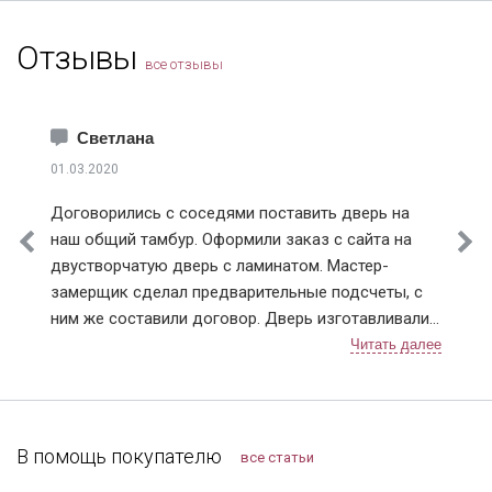
Отзывы
все отзывы
Светлана
01.03.2020
Договорились с соседями поставить дверь на
наш общий тамбур. Оформили заказ с сайта на
двустворчатую дверь с ламинатом. Мастер-
замерщик сделал предварительные подсчеты, с
ним же составили договор. Дверь изготавливали
чуть больше недели, с доставкой тоже не
затягивали. После установки разница чувствуется,
теперь нет ни холода, ни шума из подъезда.
Заодно и сам тамбур привели в порядок.
Компанию я рекомендую, тут можно найти
В помощь покупателю
все статьи
хорошие двери, даже в "бюджетном" сегменте.