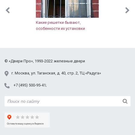
лестницы не слышно, не задувает, значит
запенена хорошо, щелей тоже нет. Внешний вид
презентабельный, тут замечаний нет. Зеркало для
нашей прихожей очень кстати, так как места мало.
Какие решетки бывают,
особенности их установки
Правда когда выносишь велосипед или коляску,
надо аккуратнее быть. Дверью довольны, нас
полностью устраивает. Спасибо!
©
«Двери Про»
, 1993-2022
железные двери
г.
Москва
,
ул. Таганская,
д. 40, стр. 2
, ТЦ «Радуга»
+7 (495) 500-95-41