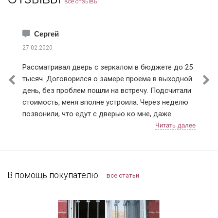
все отзывы
Сергей
27.02.2020
Рассматривал дверь с зеркалом в бюджете до 25
тысяч. Договорился о замере проема в выходной
день, без проблем пошли на встречу. Подсчитали
стоимость, меня вполне устроила. Через неделю
позвонили, что едут с дверью ко мне, даже
немного раньше приехали, пришлось им меня
ждать, а не наоборот, как бывает. Очень быстро
прошла установка, крупный мусор весь убрали
(лучше запаситесь крепкими мешками), дали
советы по уходу за дверью, чтобы замки не
В помощь покупателю
все статьи
ломались. К договору выдали акт приема-сдачи
работ и гарантию. После старой строительной
двери новая просто восхищает! Шумов с