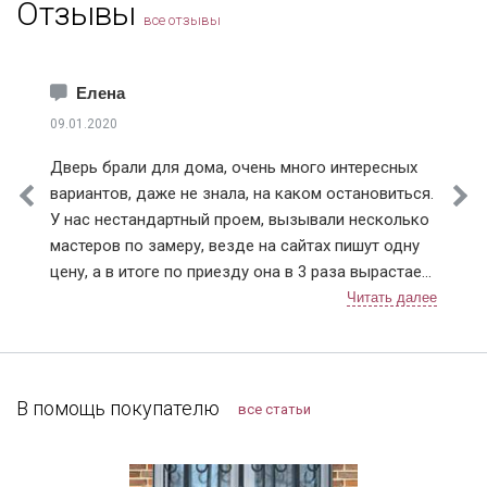
Отзывы
все отзывы
Елена
09.01.2020
Дверь брали для дома, очень много интересных
вариантов, даже не знала, на каком остановиться.
У нас нестандартный проем, вызывали несколько
мастеров по замеру, везде на сайтах пишут одну
цену, а в итоге по приезду она в 3 раза вырастает.
Ну понятно что проем нестандартный, но почему
так сильно цена на сайте отличается от расчетной
по факту. У Дверей Про цена на сайте и после
замера соответствовала (с поправкой на проем).
Мы с мужем выбрали модель с терморазрывом.
В помощь покупателю
все статьи
Установку проводили в декабре, так что
морозостойкие качества уже успели оценить.
Тамбура у нас нет, переживала, что дверь будет