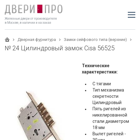
Железные двери от производителя
в Москве, в наличии и на заказ
Дверная фурнитура
Замки сейфового типа (верхние)
№ 24 Цилиндровый замок Cisa 56525
Технические
характеристики:
С тягами
Тип механизма
секретности
Цилиндровый
Пять ригелей из
никелированной
стали диаметром
18 мм
Вылет ригелей -