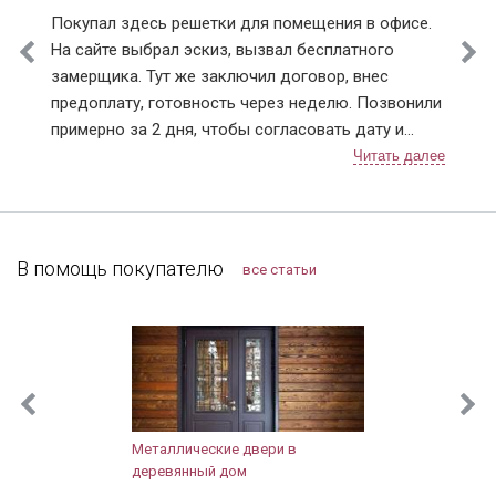
Покупал здесь решетки для помещения в офисе.
На сайте выбрал эскиз, вызвал бесплатного
замерщика. Тут же заключил договор, внес
предоплату, готовность через неделю. Позвонили
примерно за 2 дня, чтобы согласовать дату и
время монтажа. В назначенный день приехали два
человека, выгрузили решетки (4 шт.), предложили
осмотреть. По эскизу все сошлось, сварных швов
не видно и прокрашены равномерно, без
подтеков. По всем выполненным работам
В помощь покупателю
все статьи
претензий не имею. Нормальная организация, с
ценами на сайте не обманывают, могу смело
рекомендовать.
Металлические двери в
деревянный дом