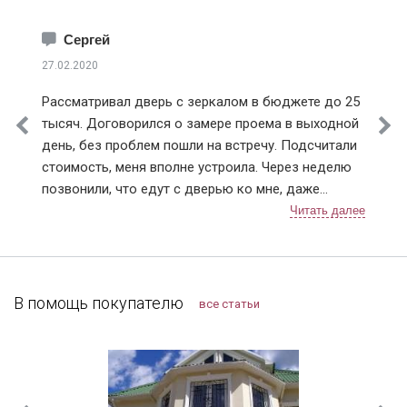
Сергей
27.02.2020
Рассматривал дверь с зеркалом в бюджете до 25
тысяч. Договорился о замере проема в выходной
день, без проблем пошли на встречу. Подсчитали
стоимость, меня вполне устроила. Через неделю
позвонили, что едут с дверью ко мне, даже
немного раньше приехали, пришлось им меня
ждать, а не наоборот, как бывает. Очень быстро
прошла установка, крупный мусор весь убрали
(лучше запаситесь крепкими мешками), дали
советы по уходу за дверью, чтобы замки не
В помощь покупателю
все статьи
ломались. К договору выдали акт приема-сдачи
работ и гарантию. После старой строительной
двери новая просто восхищает! Шумов с
лестницы не слышно, не задувает, значит