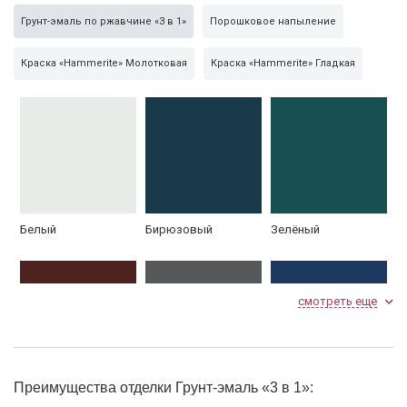
Hammerite + 8 300 руб.
Грунт-эмаль по ржавчине «3 в 1»
Порошковое напыление
Утеплитель
пенопласт
Краска «Hammerite» Молотковая
Краска «Hammerite» Гладкая
Отделка изнутри
МДФ 8 мм, оргалит
Ответная рамка
из уголка 50×50
Белый
Бирюзовый
Зелёный
смотреть еще
Преимущества отделки Грунт-эмаль «3 в 1»:
Красно-коричневый
Серый
Синий