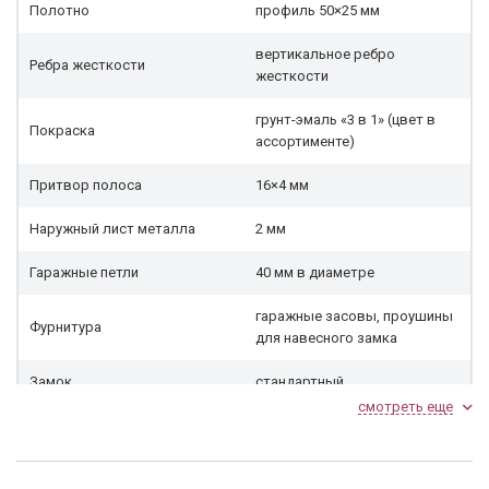
Полотно
профиль 50×25 мм
вертикальное ребро
Ребра жесткости
жесткости
грунт-эмаль «3 в 1» (цвет в
Покраска
ассортименте)
Притвор полоса
16×4 мм
Наружный лист металла
2 мм
Гаражные петли
40 мм в диаметре
гаражные засовы, проушины
Фурнитура
для навесного замка
Замок
стандартный
смотреть еще
Дополнительные услуги:
порошковое напыление или
Покрас