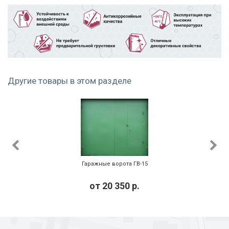
Другие товары в этом разделе
Тёмно-зеленый
Тёмно-синий
Чёрный
Гаражные ворота ГВ-15
Шоколад
Желтый
Красный
от
20 350
р.