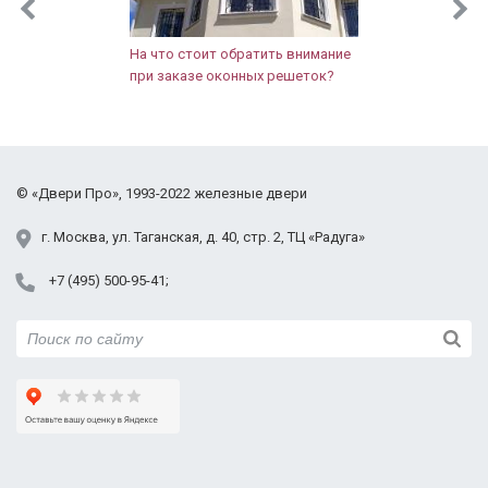
запенена хорошо, щелей тоже нет. Внешний вид
презентабельный, тут замечаний нет. Зеркало для
нашей прихожей очень кстати, так как места мало.
На что стоит обратить внимание
при заказе оконных решеток?
Правда когда выносишь велосипед или коляску,
надо аккуратнее быть. Дверью довольны, нас
полностью устраивает. Спасибо!
©
«Двери Про»
, 1993-2022
железные двери
г.
Москва
,
ул. Таганская,
д. 40, стр. 2
, ТЦ «Радуга»
+7 (495) 500-95-41