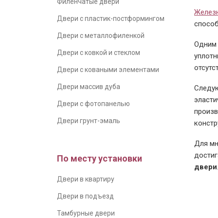
Филенчатые двери
Желез
Двери с пластик-постформингом
способ
Двери с металлофиленкой
Одним 
Двери с ковкой и стеклом
уплотн
отсутс
Двери с коваными элементами
Двери массив дуба
Следую
эласти
Двери с фотопанелью
произв
Двери грунт-эмаль
констр
Для мн
достиг
По месту установки
двери
Двери в квартиру
Двери в подъезд
Тамбурные двери