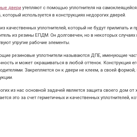
ные двери
утепляют с помощью уплотнителя на самоклеящейся
, который используется в конструкциях недорогих дверей.
из качественных уплотнителей, который не будут прилипать и 
итель из резины ЕПДМ. Он долговечен, но в некоторых случаях 
твуют упругие рабочие элементы.
щие резиновые уплотнители называются ДПЕ, именующие част
чность и может окрашиваться в любой оттенок. Конструкция е
одителями. Закрепляется он к двери не клеем, а своей формой,
укции.
огих из нас основной задачей является защита своего дом от х
ается это за счет герметичных и качественных уплотнителей, к
.