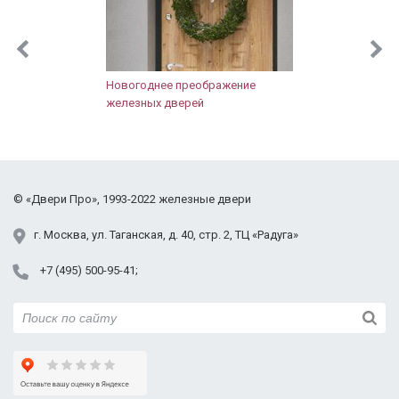
лестницы не слышно, не задувает, значит
запенена хорошо, щелей тоже нет. Внешний вид
презентабельный, тут замечаний нет. Зеркало для
нашей прихожей очень кстати, так как места мало.
Новогоднее преображение
железных дверей
Правда когда выносишь велосипед или коляску,
надо аккуратнее быть. Дверью довольны, нас
полностью устраивает. Спасибо!
©
«Двери Про»
, 1993-2022
железные двери
г.
Москва
,
ул. Таганская,
д. 40, стр. 2
, ТЦ «Радуга»
+7 (495) 500-95-41