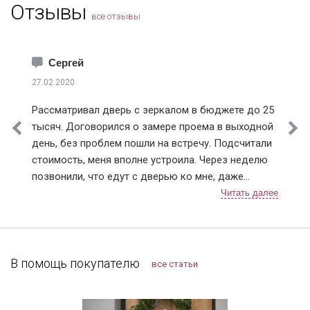
Отзывы
все отзывы
Сергей
27.02.2020
Рассматривал дверь с зеркалом в бюджете до 25
тысяч. Договорился о замере проема в выходной
день, без проблем пошли на встречу. Подсчитали
стоимость, меня вполне устроила. Через неделю
позвонили, что едут с дверью ко мне, даже
немного раньше приехали, пришлось им меня
ждать, а не наоборот, как бывает. Очень быстро
прошла установка, крупный мусор весь убрали
(лучше запаситесь крепкими мешками), дали
советы по уходу за дверью, чтобы замки не
В помощь покупателю
все статьи
ломались. К договору выдали акт приема-сдачи
работ и гарантию. После старой строительной
двери новая просто восхищает! Шумов с