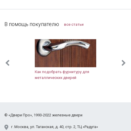
затягивали. После установки разница чувствуется,
теперь нет ни холода, ни шума из подъезда.
Заодно и сам тамбур привели в порядок.
Компанию я рекомендую, тут можно найти
В помощь покупателю
все статьи
хорошие двери, даже в "бюджетном" сегменте.
Как подобрать фурнитуру для
металлических дверей
©
«Двери Про»
, 1993-2022
железные двери
г.
Москва
,
ул. Таганская,
д. 40, стр. 2
, ТЦ «Радуга»