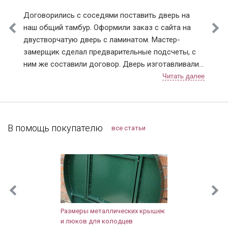
Договорились с соседями поставить дверь на
наш общий тамбур. Оформили заказ с сайта на
двустворчатую дверь с ламинатом. Мастер-
замерщик сделал предварительные подсчеты, с
ним же составили договор. Дверь изготавливали
чуть больше недели, с доставкой тоже не
затягивали. После установки разница чувствуется,
теперь нет ни холода, ни шума из подъезда.
Заодно и сам тамбур привели в порядок.
Компанию я рекомендую, тут можно найти
В помощь покупателю
все статьи
хорошие двери, даже в "бюджетном" сегменте.
Размеры металлических крышек
и люков для колодцев