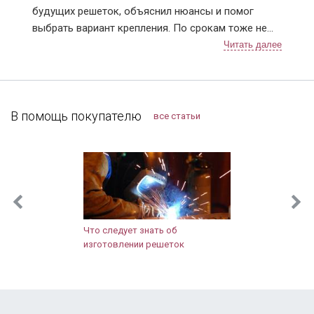
будущих решеток, объяснил нюансы и помог
выбрать вариант крепления. По срокам тоже не
подвели, приехали в точное время и достаточно
быстро установили. Решетки понравились,
рисунок сделали очень красивый 👍. В
дальнейшем планирую поменять дверь в квартире,
буду к вам обращаться!
В помощь покупателю
все статьи
Что следует знать об
изготовлении решеток