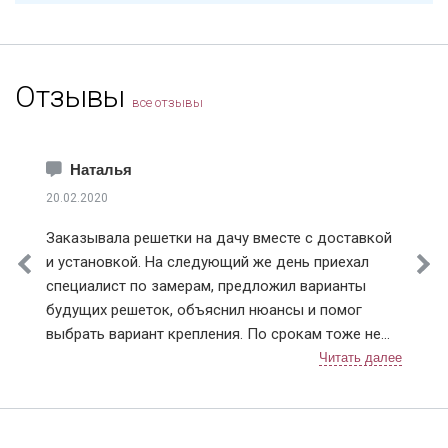
Отзывы
все отзывы
Наталья
20.02.2020
Заказывала решетки на дачу вместе с доставкой
и установкой. На следующий же день приехал
специалист по замерам, предложил варианты
будущих решеток, объяснил нюансы и помог
выбрать вариант крепления. По срокам тоже не
подвели, приехали в точное время и достаточно
быстро установили. Решетки понравились,
рисунок сделали очень красивый 👍. В
дальнейшем планирую поменять дверь в квартире,