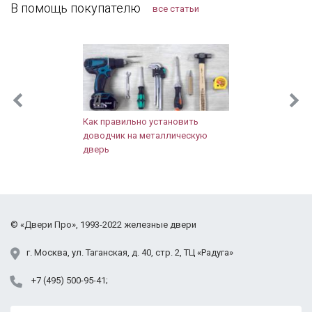
буду к вам обращаться!
В помощь покупателю
все статьи
Как правильно установить
доводчик на металлическую
дверь
©
«Двери Про»
, 1993-2022
железные двери
г.
Москва
,
ул. Таганская,
д. 40, стр. 2
, ТЦ «Радуга»
+7 (495) 500-95-41