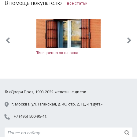
подтеков. По всем выполненным работам
В помощь покупателю
все статьи
претензий не имею. Нормальная организация, с
ценами на сайте не обманывают, могу смело
рекомендовать.
Типы решеток на окна
©
«Двери Про»
, 1993-2022
железные двери
г.
Москва
,
ул. Таганская,
д. 40, стр. 2
, ТЦ «Радуга»
+7 (495) 500-95-41