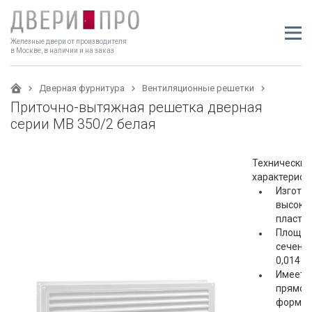
Железные двери от производителя
в Москве, в наличии и на заказ
Дверная фурнитура
Вентиляционные решетки
Приточно-вытяжная решетка дверная
серии МВ 350/2 белая
Технические
характеристи
Изготов
высоко
пласти
Площад
сечения
0,014 м
Имеет
прямоу
форму