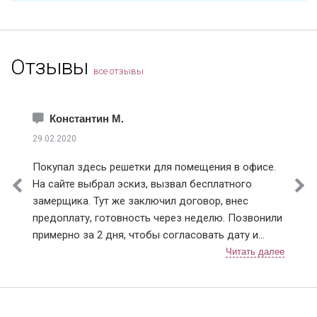
Отзывы
все отзывы
Константин М.
29.02.2020
Покупал здесь решетки для помещения в офисе.
На сайте выбрал эскиз, вызвал бесплатного
замерщика. Тут же заключил договор, внес
предоплату, готовность через неделю. Позвонили
примерно за 2 дня, чтобы согласовать дату и
время монтажа. В назначенный день приехали два
человека, выгрузили решетки (4 шт.), предложили
осмотреть. По эскизу все сошлось, сварных швов
не видно и прокрашены равномерно, без