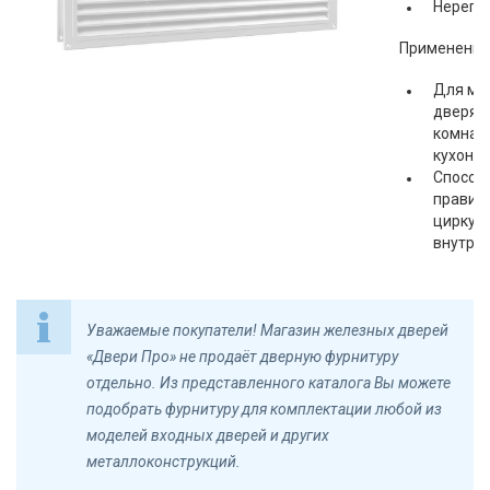
Нерегу
Применение
Для мо
дверях
комнат,
кухонь и
Способ
правил
циркул
внутри
Уважаемые покупатели! Магазин железных дверей
«Двери Про» не продаёт дверную фурнитуру
отдельно. Из представленного каталога Вы можете
подобрать фурнитуру для комплектации любой из
моделей входных дверей и других
металлоконструкций.