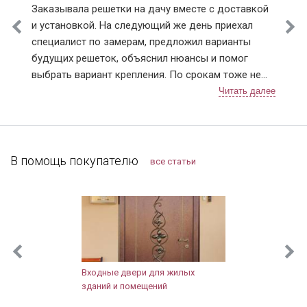
Заказывала решетки на дачу вместе с доставкой
и установкой. На следующий же день приехал
специалист по замерам, предложил варианты
будущих решеток, объяснил нюансы и помог
выбрать вариант крепления. По срокам тоже не
подвели, приехали в точное время и достаточно
быстро установили. Решетки понравились,
рисунок сделали очень красивый 👍. В
дальнейшем планирую поменять дверь в квартире,
буду к вам обращаться!
В помощь покупателю
все статьи
Входные двери для жилых
зданий и помещений