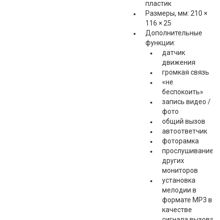
пластик
Размеры, мм: 210 ×
116 × 25
Дополнительные
функции:
датчик
движения
громкая связь
«не
беспокоить»
запись видео /
фото
общий вызов
автоответчик
фоторамка
прослушивание
других
мониторов
установка
мелодии в
формате MP3 в
качестве
сигнала вызова