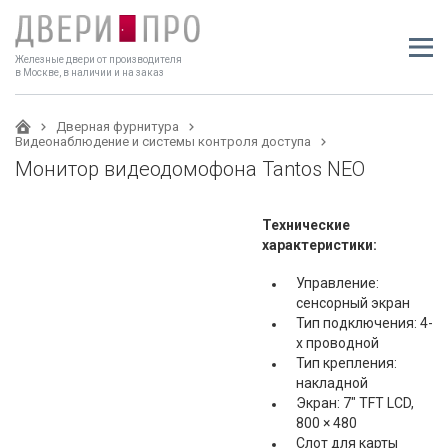
Железные двери от производителя
в Москве, в наличии и на заказ
Дверная фурнитура
Видеонаблюдение и системы контроля доступа
Монитор видеодомофона Tantos NEO
Технические
характеристики:
Управление:
сенсорный экран
Тип подключения: 4-
х проводной
Тип крепления:
накладной
Экран: 7" TFT LCD,
800 × 480
Слот для карты